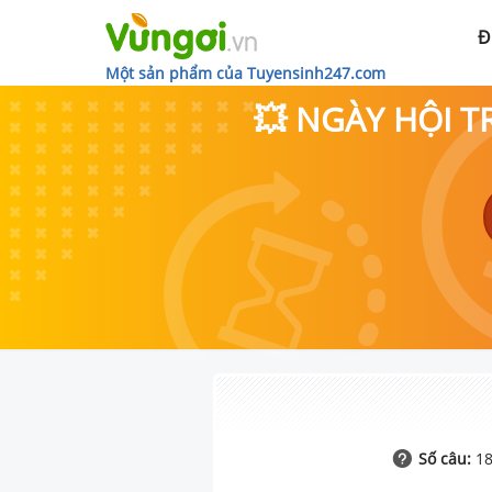
Đ
Một sản phẩm của Tuyensinh247.com
💥 NGÀY HỘI T
Số câu:
1