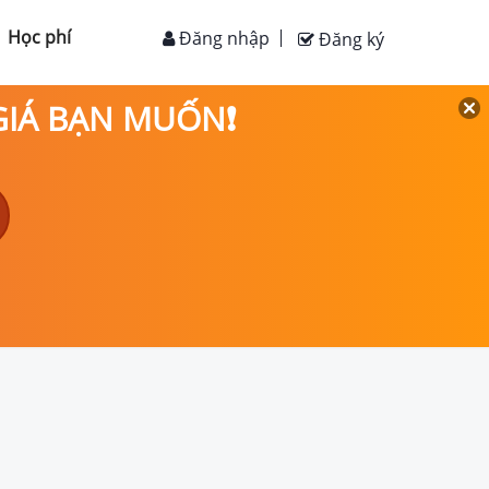
Học phí
Đăng nhập
Đăng ký
 GIÁ BẠN MUỐN❗