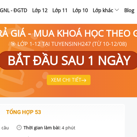
GNL - ĐGTD
Lớp 12
Lớp 11
Lớp 10
Lớp khác
Blog
RẢ GIÁ - MUA KHOÁ HỌC THEO
🎯 LỚP 1-12 TẠI TUYENSINH247 (TỪ 10-12/08)
BẮT ĐẦU SAU 1 NGÀY
XEM CHI TIẾT
TỔNG HỢP 53
8
câu
Thời gian làm bài:
4
phút