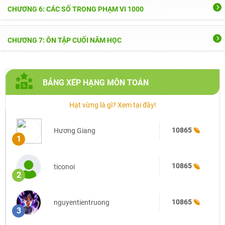
CHƯƠNG 6: CÁC SỐ TRONG PHẠM VI 1000
CHƯƠNG 7: ÔN TẬP CUỐI NĂM HỌC
BẢNG XẾP HẠNG
MÔN TOÁN
Hạt vừng là gì? Xem tại đây!
10865
Hương Giang
1
10865
ticonoi
2
10865
nguyentientruong
3