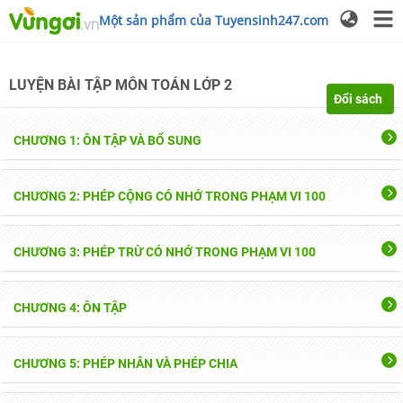
Một sản phẩm của Tuyensinh247.com
LUYỆN BÀI TẬP
MÔN TOÁN
LỚP 2
Đổi sách
CHƯƠNG 1: ÔN TẬP VÀ BỔ SUNG
CHƯƠNG 2: PHÉP CỘNG CÓ NHỚ TRONG PHẠM VI 100
CHƯƠNG 3: PHÉP TRỪ CÓ NHỚ TRONG PHẠM VI 100
CHƯƠNG 4: ÔN TẬP
CHƯƠNG 5: PHÉP NHÂN VÀ PHÉP CHIA