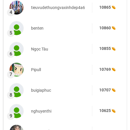
10865
tieuvudethuongvaxinhdep4a6
4
10860
benten
5
10855
Ngọc Tàu
6
10769
Pipull
7
10707
buigiaphuc
8
10625
nghuyenthi
9