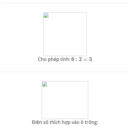
6
:
2
=
3
Cho phép tính:
6
:
2
=
3
Điền số thích hợp vào ô trống: