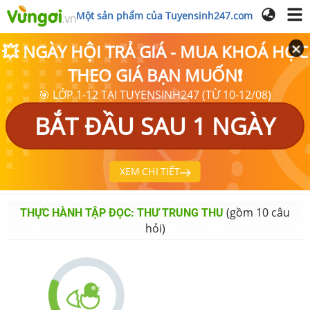
Một sản phẩm của Tuyensinh247.com
💥 NGÀY HỘI TRẢ GIÁ - MUA KHOÁ HỌC
THEO GIÁ BẠN MUỐN❗
🎯 LỚP 1-12 TẠI TUYENSINH247 (TỪ 10-12/08)
BẮT ĐẦU SAU 1 NGÀY
XEM CHI TIẾT
(gồm
10
câu
THỰC HÀNH TẬP ĐỌC: THƯ TRUNG THU
hỏi)