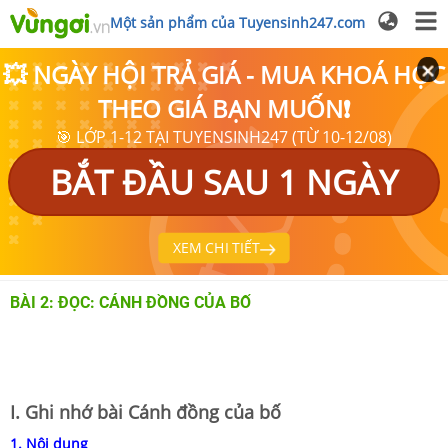
Một sản phẩm của Tuyensinh247.com
💥 NGÀY HỘI TRẢ GIÁ - MUA KHOÁ HỌC
THEO GIÁ BẠN MUỐN❗
🎯 LỚP 1-12 TẠI TUYENSINH247 (TỪ 10-12/08)
BẮT ĐẦU SAU 1 NGÀY
XEM CHI TIẾT
BÀI 2: ĐỌC: CÁNH ĐỒNG CỦA BỐ
I. Ghi nhớ bài Cánh đồng của bố
1. Nội dung