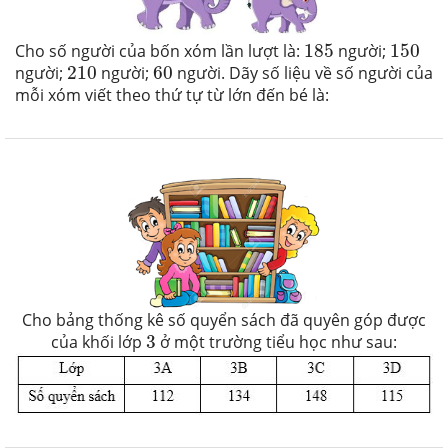
185
150
Cho số người của bốn xóm lần lượt là:
185
người;
150
210
60
người;
210
người;
60
người. Dãy số liệu về số người của
mỗi xóm viết theo thứ tự từ lớn đến bé là:
Cho bảng thống kê số quyển sách đã quyên góp được
3
của khối lớp
3
ở một trường tiểu học như sau: