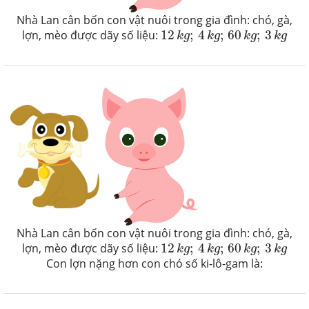
Nhà Lan cân bốn con vật nuôi trong gia đình: chó, gà,
12
k
g
;
4
k
g
;
60
k
g
;
3
k
g
lợn, mèo được dãy số liệu:
12
;
4
;
60
;
3
k
g
k
g
k
g
k
g
Nhà Lan cân bốn con vật nuôi trong gia đình: chó, gà,
12
k
g
;
4
k
g
;
60
k
g
;
3
k
g
lợn, mèo được dãy số liệu:
12
;
4
;
60
;
3
k
g
k
g
k
g
k
g
Con lợn nặng hơn con chó số ki-lô-gam là: