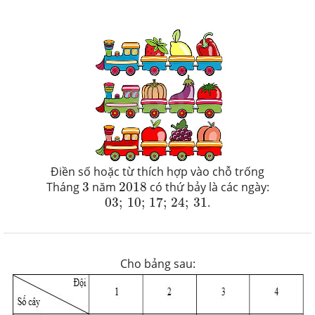
Điền số hoặc từ thích hợp vào chỗ trống
3
2018
Tháng
3
năm
2018
có thứ bảy là các ngày:
03
;
10
;
17
;
24
;
31
03
;
10
;
17
;
24
;
31
.
Cho bảng sau: