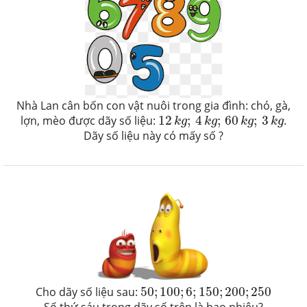
Nhà Lan cân bốn con vật nuôi trong gia đình: chó, gà,
12
k
g
;
4
k
g
;
60
k
g
;
3
k
g
lợn, mèo được dãy số liệu:
12
;
4
;
60
;
3
.
k
g
k
g
k
g
k
g
Dãy số liệu này có mấy số ?
50
;
100
;
6
;
150
;
200
;
250
Cho dãy số liệu sau:
50
;
100
;
6
;
150
;
200
;
250