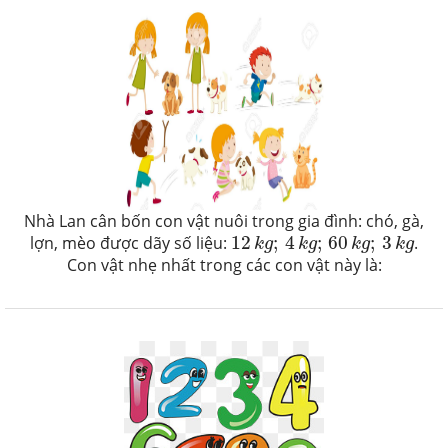
Nhà Lan cân bốn con vật nuôi trong gia đình: chó, gà,
12
k
g
;
4
k
g
;
60
k
g
;
3
k
g
lợn, mèo được dãy số liệu:
12
;
4
;
60
;
3
.
k
g
k
g
k
g
k
g
Con vật nhẹ nhất trong các con vật này là: