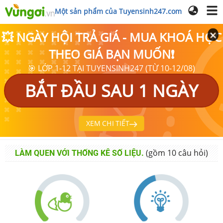
Một sản phẩm của Tuyensinh247.com
💥 NGÀY HỘI TRẢ GIÁ - MUA KHOÁ HỌC
THEO GIÁ BẠN MUỐN❗
🎯 LỚP 1-12 TẠI TUYENSINH247 (TỪ 10-12/08)
BẮT ĐẦU SAU 1 NGÀY
XEM CHI TIẾT
(gồm
10
câu hỏi)
LÀM QUEN VỚI THỐNG KÊ SỐ LIỆU.