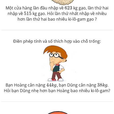
623
Một cửa hàng lần đầu nhập về
623
kg gạo, lần thứ hai
515
nhập về
515
kg gạo. Hỏi lần thứ nhất nhập về nhiều
hơn lần thứ hai bao nhiêu ki-lô-gam gạo ?
Điền phép tính và số thích hợp vào chỗ trống:
44
k
g
,
38
k
g
.
Bạn Hoàng cân nặng
44
,
bạn Dũng cân nặng
38
.
k
g
k
g
Hỏi bạn Dũng nhẹ hơn bạn Hoàng bao nhiêu ki-lô-gam?