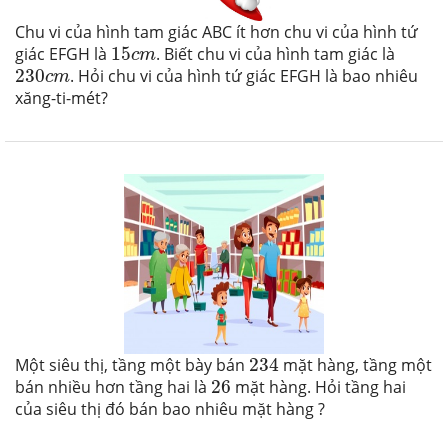
Chu vi của hình tam giác ABC ít hơn chu vi của hình tứ
15
c
m
giác EFGH là
15
. Biết chu vi của hình tam giác là
c
m
230
c
m
230
. Hỏi chu vi của hình tứ giác EFGH là bao nhiêu
c
m
xăng-ti-mét?
234
Một siêu thị, tầng một bày bán
234
mặt hàng, tầng một
26
bán nhiều hơn tầng hai là
26
mặt hàng. Hỏi tầng hai
của siêu thị đó bán bao nhiêu mặt hàng ?