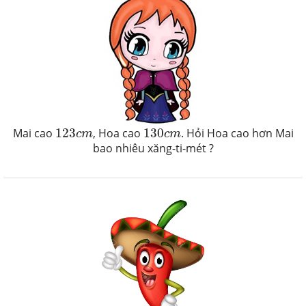
123
c
m
130
c
m
Mai cao
123
, Hoa cao
130
. Hỏi Hoa cao hơn Mai
c
m
c
m
bao nhiêu xăng-ti-mét ?