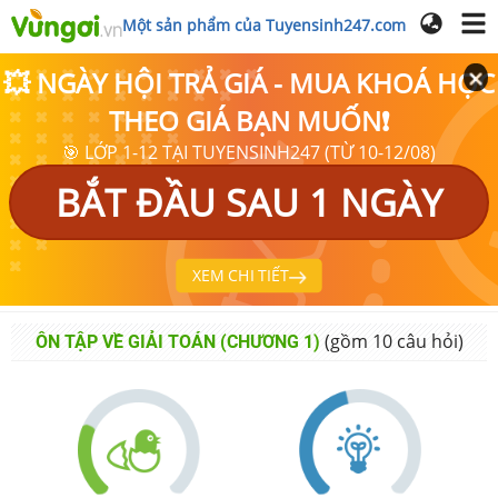
Một sản phẩm của Tuyensinh247.com
💥 NGÀY HỘI TRẢ GIÁ - MUA KHOÁ HỌC
THEO GIÁ BẠN MUỐN❗
🎯 LỚP 1-12 TẠI TUYENSINH247 (TỪ 10-12/08)
BẮT ĐẦU SAU 1 NGÀY
XEM CHI TIẾT
(gồm
10
câu hỏi)
ÔN TẬP VỀ GIẢI TOÁN (CHƯƠNG 1)