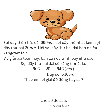
666
c
m
Sợi dây thứ nhất dài
666
, sợi dây thứ nhất kém sợi
c
m
20
d
m
dây thứ hai
20
. Hỏi sợi dây thứ hai dài bao nhiêu
d
m
xăng-ti-mét ?
Để giải bài toán này, bạn Lan đã trình bày như sau:
Sợi dây thứ hai dài số xăng-ti-mét là:
666
−
20
=
646
(
c
m
)
666
−
20
=
646
(
)
c
m
646
c
m
Đáp số:
646
.
c
m
Theo em lời giải đó đúng hay sai?
Cho sơ đồ sau: