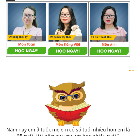
Danh sách câu hỏi
9
Năm nay em
9
tuổi, mẹ em có số tuổi nhiều hơn em là
25