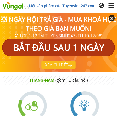
Một sản phẩm của Tuyensinh247.com
💥 NGÀY HỘI TRẢ GIÁ - MUA KHOÁ HỌC
THEO GIÁ BẠN MUỐN❗
🎯 LỚP 1-12 TẠI TUYENSINH247 (TỪ 10-12/08)
BẮT ĐẦU SAU 1 NGÀY
XEM CHI TIẾT
(gồm
13
câu hỏi)
THÁNG-NĂM