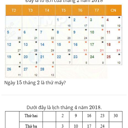
Đây là tờ lịch của tháng
2
năm
2018
15
2
Ngày
15
tháng
2
là thứ mấy?
4
2018
Dưới đây là lịch tháng
4
năm
2018
.