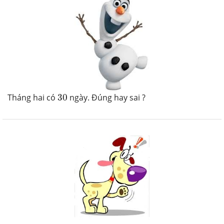
30
Tháng hai có
30
ngày. Đúng hay sai ?