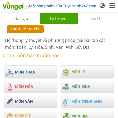
Một sản phẩm của Tuyensinh247.com
Bài tập
Lý thuyết
Đề thi
LỚP 3
-
LÝ THUYẾT
Hệ thống lý thuyết và phương pháp giải bài tập các
môn: Toán, Lý, Hóa, Sinh, Văn, Anh, Sử, Địa
Chọn môn bạn muốn học:
MÔN LÝ
MÔN TOÁN
MÔN HÓA
MÔN SINH
MÔN VĂN
MÔN TIẾNG ANH
MÔN SỬ
MÔN ĐỊA