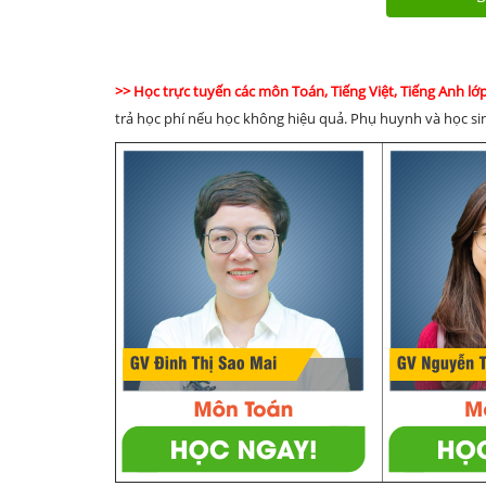
>> Học trực tuyến các môn Toán, Tiếng Việt, Tiếng Anh lớ
trả học phí nếu học không hiệu quả. Phụ huynh và học sin