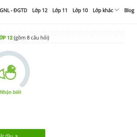
GNL - ĐGTD
Lớp 12
Lớp 11
Lớp 10
Lớp khác
Blog
(gồm
8
câu hỏi)
ỚP 12
Nhận biết
ắt đầu