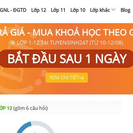
GNL - ĐGTD
Lớp 12
Lớp 11
Lớp 10
Lớp khác
Blog
RẢ GIÁ - MUA KHOÁ HỌC THEO
🎯 LỚP 1-12 TẠI TUYENSINH247 (TỪ 10-12/08)
BẮT ĐẦU SAU 1 NGÀY
XEM CHI TIẾT
(gồm
6
câu hỏi)
ỚP 12