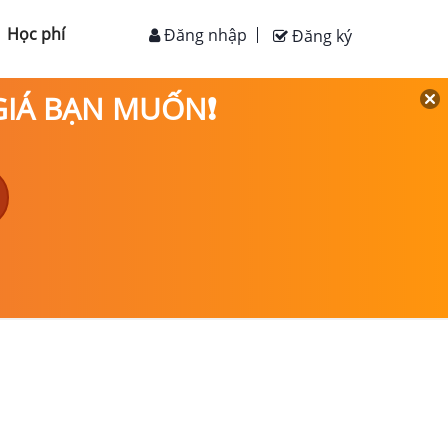
Học phí
Đăng nhập
Đăng ký
 GIÁ BẠN MUỐN❗