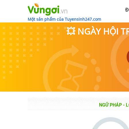
Đ
Một sản phẩm của Tuyensinh247.com
💥 NGÀY HỘI T
NGỮ PHÁP
-
L