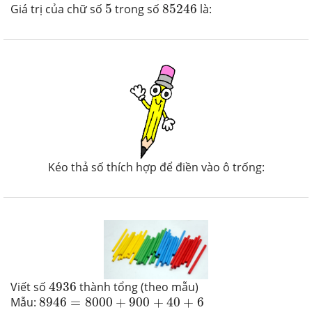
85246
5
Giá trị của chữ số
5
trong số
85246
là:
Kéo thả số thích hợp để điền vào ô trống:
4936
Viết số
4936
thành tổng (theo mẫu)
8946
=
8000
+
900
+
40
+
6
Mẫu:
8946
=
8000
+
900
+
40
+
6