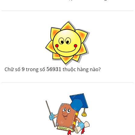
9
56931
Chữ số
9
trong số
56931
thuộc hàng nào?