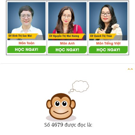
Danh sách câu hỏi
4679
Số
4679
được đọc là: