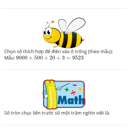
Chọn số thích hợp để điền vào ô trống (theo mẫu):
9000
+
500
+
20
+
3
=
9523
Mẫu:
9000
+
500
+
20
+
3
=
9523
Số tròn chục liền trước số một trăm nghìn viết là: