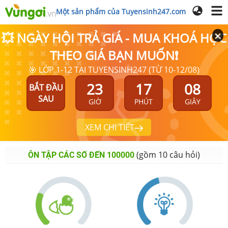
Một sản phẩm của Tuyensinh247.com
💥 NGÀY HỘI TRẢ GIÁ - MUA KHOÁ HỌC
THEO GIÁ BẠN MUỐN❗
🎯 LỚP 1-12 TẠI TUYENSINH247 (TỪ 10-12/08)
23
17
07
BẮT ĐẦU
SAU
GIỜ
PHÚT
GIÂY
XEM CHI TIẾT
(gồm
10
câu hỏi)
ÔN TẬP CÁC SỐ ĐẾN 100000