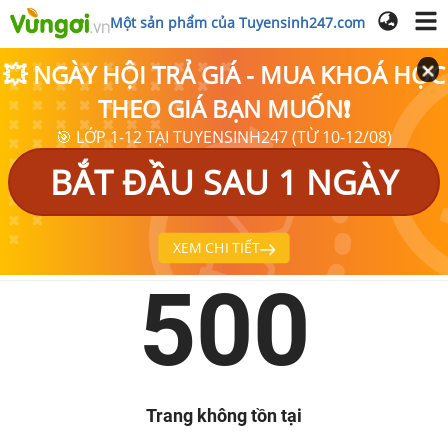
Một sản phẩm của Tuyensinh247.com
💥 NGÀY HỘI TRẢ GIÁ - MUA KHOÁ HỌC
THEO GIÁ BẠN MUỐN❗
🎯 LỚP 1-12 TẠI TUYENSINH247 (TỪ 10-12/08)
BẮT ĐẦU SAU 1 NGÀY
XEM CHI TIẾT
500
Trang không tồn tại