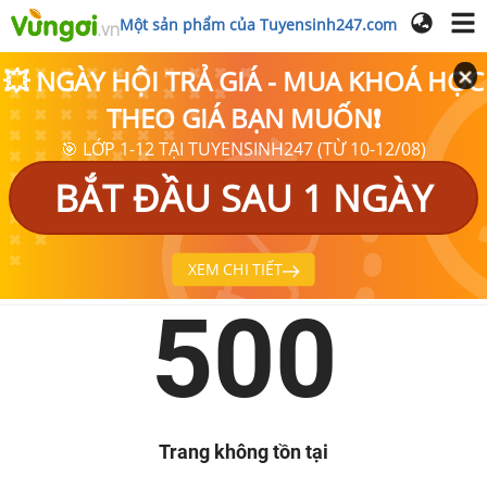
Một sản phẩm của Tuyensinh247.com
💥 NGÀY HỘI TRẢ GIÁ - MUA KHOÁ HỌC
THEO GIÁ BẠN MUỐN❗
🎯 LỚP 1-12 TẠI TUYENSINH247 (TỪ 10-12/08)
BẮT ĐẦU SAU 1 NGÀY
XEM CHI TIẾT
500
Trang không tồn tại