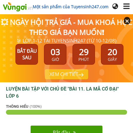
Một sản phẩm của Tuyensinh247.com
💥 NGÀY HỘI TRẢ GIÁ - MUA KHOÁ HỌC
THEO GIÁ BẠN MUỐN❗
🎯 LỚP 1-12 TẠI TUYENSINH247 (TỪ 10-12/08)
03
29
20
BẮT ĐẦU
SAU
GIỜ
PHÚT
GIÂY
XEM CHI TIẾT
LUYỆN BÀI TẬP VỚI CHỦ ĐỀ "
BÀI 11. LA MÃ CỔ ĐẠI
"
LỚP 6
(
100
%)
THÔNG HIỂU
Bắt đầu