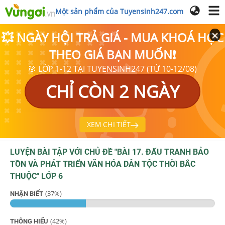
Một sản phẩm của Tuyensinh247.com
💥 NGÀY HỘI TRẢ GIÁ - MUA KHOÁ HỌC
THEO GIÁ BẠN MUỐN❗
🎯 LỚP 1-12 TẠI TUYENSINH247 (TỪ 10-12/08)
CHỈ CÒN 2 NGÀY
XEM CHI TIẾT
LUYỆN BÀI TẬP VỚI CHỦ ĐỀ "
BÀI 17. ĐẤU TRANH BẢO
TỒN VÀ PHÁT TRIỂN VĂN HÓA DÂN TỘC THỜI BẮC
THUỘC
"
LỚP 6
(
37
%)
NHẬN BIẾT
(
42
%)
THÔNG HIỂU