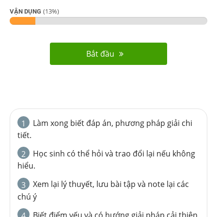
(
13
%)
VẬN DỤNG
Bắt đầu
Làm xong biết đáp án, phương pháp giải chi
1
tiết.
Học sinh có thể hỏi và trao đổi lại nếu không
2
hiểu.
Xem lại lý thuyết, lưu bài tập và note lại các
3
chú ý
Biết điểm yếu và có hướng giải pháp cải thiện
4