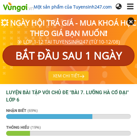
Một sản phẩm của Tuyensinh247.com
💥 NGÀY HỘI TRẢ GIÁ - MUA KHOÁ HỌC
THEO GIÁ BẠN MUỐN❗
🎯 LỚP 1-12 TẠI TUYENSINH247 (TỪ 10-12/08)
BẮT ĐẦU SAU 1 NGÀY
XEM CHI TIẾT
LUYỆN BÀI TẬP VỚI CHỦ ĐỀ "
BÀI 7. LƯỠNG HÀ CỔ ĐẠI
"
LỚP 6
(
69
%)
NHẬN BIẾT
(
19
%)
THÔNG HIỂU