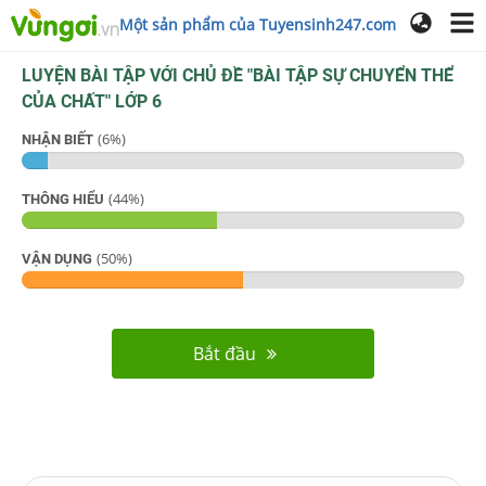
Một sản phẩm của Tuyensinh247.com
LUYỆN BÀI TẬP VỚI CHỦ ĐỀ "
BÀI TẬP SỰ CHUYỂN THỂ
CỦA CHẤT
"
LỚP 6
(
6
%)
NHẬN BIẾT
(
44
%)
THÔNG HIỂU
(
50
%)
VẬN DỤNG
Bắt đầu