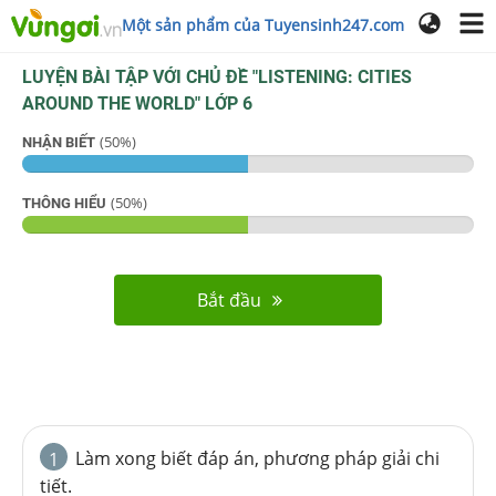
Một sản phẩm của Tuyensinh247.com
LUYỆN BÀI TẬP VỚI CHỦ ĐỀ "
LISTENING: CITIES
AROUND THE WORLD
"
LỚP 6
(
50
%)
NHẬN BIẾT
(
50
%)
THÔNG HIỂU
Bắt đầu
Làm xong biết đáp án, phương pháp giải chi
1
tiết.