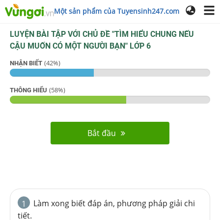
Một sản phẩm của Tuyensinh247.com
LUYỆN BÀI TẬP VỚI CHỦ ĐỀ "
TÌM HIỂU CHUNG NẾU
CẬU MUỐN CÓ MỘT NGƯỜI BẠN
"
LỚP 6
(
42
%)
NHẬN BIẾT
(
58
%)
THÔNG HIỂU
Bắt đầu
Làm xong biết đáp án, phương pháp giải chi
1
tiết.