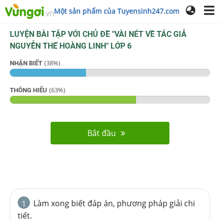
Một sản phẩm của Tuyensinh247.com
LUYỆN BÀI TẬP VỚI CHỦ ĐỀ "
VÀI NÉT VỀ TÁC GIẢ
NGUYỄN THẾ HOÀNG LINH
"
LỚP 6
(
38
%)
NHẬN BIẾT
(
63
%)
THÔNG HIỂU
Bắt đầu
Làm xong biết đáp án, phương pháp giải chi
1
tiết.