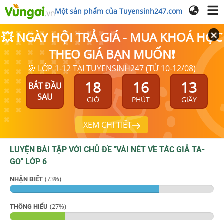
Một sản phẩm của Tuyensinh247.com
💥 NGÀY HỘI TRẢ GIÁ - MUA KHOÁ HỌC
THEO GIÁ BẠN MUỐN❗
🎯 LỚP 1-12 TẠI TUYENSINH247 (TỪ 10-12/08)
18
16
13
BẮT ĐẦU
SAU
GIỜ
PHÚT
GIÂY
XEM CHI TIẾT
LUYỆN BÀI TẬP VỚI CHỦ ĐỀ "
VÀI NÉT VỀ TÁ́C GIẢ TA-
GO
"
LỚP 6
(
73
%)
NHẬN BIẾT
(
27
%)
THÔNG HIỂU