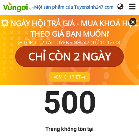
Một sản phẩm của Tuyensinh247.com
💥 NGÀY HỘI TRẢ GIÁ - MUA KHOÁ HỌC
THEO GIÁ BẠN MUỐN❗
🎯 LỚP 1-12 TẠI TUYENSINH247 (TỪ 10-12/08)
CHỈ CÒN 2 NGÀY
XEM CHI TIẾT
500
Trang không tồn tại