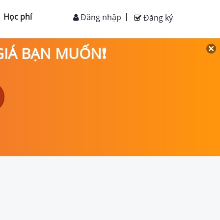
Học phí
Đăng nhập
Đăng ký
 GIÁ BẠN MUỐN❗