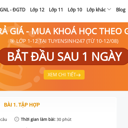
GNL - ĐGTD
Lớp 12
Lớp 11
Lớp 10
Lớp khác
Blog
RẢ GIÁ - MUA KHOÁ HỌC THEO
🎯 LỚP 1-12 TẠI TUYENSINH247 (TỪ 10-12/08)
BẮT ĐẦU SAU 1 NGÀY
XEM CHI TIẾT
BÀI 1. TẬP HỢP
câu
Thời gian làm bài:
30
phút