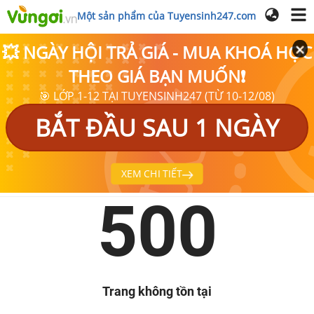
Một sản phẩm của Tuyensinh247.com
💥 NGÀY HỘI TRẢ GIÁ - MUA KHOÁ HỌC
THEO GIÁ BẠN MUỐN❗
🎯 LỚP 1-12 TẠI TUYENSINH247 (TỪ 10-12/08)
BẮT ĐẦU SAU 1 NGÀY
XEM CHI TIẾT
500
Trang không tồn tại