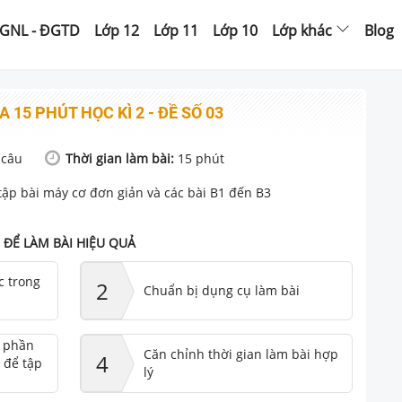
GNL - ĐGTD
Lớp 12
Lớp 11
Lớp 10
Lớp khác
Blog
A 15 PHÚT HỌC KÌ 2 - ĐỀ SỐ 03
câu
Thời gian làm bài:
15
phút
tập bài máy cơ đơn giản và các bài B1 đến B3
ĐỂ LÀM BÀI HIỆU QUẢ
c trong
2
Chuẩn bị dụng cụ làm bài
ư phần
Căn chỉnh thời gian làm bài hợp
4
 để tập
lý