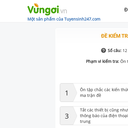
Đ
Một sản phẩm của Tuyensinh247.com
ĐỀ KIỂM TR
Số câu:
12
Phạm vi kiểm tra:
Ôn 
Ôn tập chắc các kiến thứ
1
ma trận đề
Tắt các thiết bị cũng nh
3
thông báo của điện thoại
trung