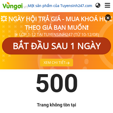
Một sản phẩm của Tuyensinh247.com
💥 NGÀY HỘI TRẢ GIÁ - MUA KHOÁ HỌC
THEO GIÁ BẠN MUỐN❗
🎯 LỚP 1-12 TẠI TUYENSINH247 (TỪ 10-12/08)
BẮT ĐẦU SAU 1 NGÀY
XEM CHI TIẾT
500
Trang không tồn tại