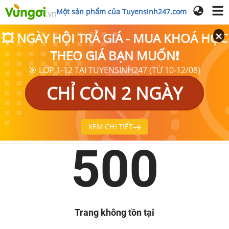
Một sản phẩm của Tuyensinh247.com
💥 NGÀY HỘI TRẢ GIÁ - MUA KHOÁ HỌC
THEO GIÁ BẠN MUỐN❗
🎯 LỚP 1-12 TẠI TUYENSINH247 (TỪ 10-12/08)
CHỈ CÒN 2 NGÀY
XEM CHI TIẾT
500
Trang không tồn tại