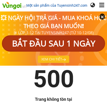
Một sản phẩm của Tuyensinh247.com
💥 NGÀY HỘI TRẢ GIÁ - MUA KHOÁ HỌC
THEO GIÁ BẠN MUỐN❗
🎯 LỚP 1-12 TẠI TUYENSINH247 (TỪ 10-12/08)
BẮT ĐẦU SAU 1 NGÀY
XEM CHI TIẾT
500
Trang không tồn tại