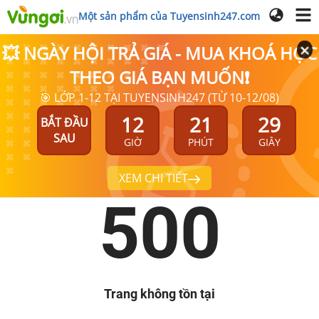
Một sản phẩm của Tuyensinh247.com
💥 NGÀY HỘI TRẢ GIÁ - MUA KHOÁ HỌC
THEO GIÁ BẠN MUỐN❗
🎯 LỚP 1-12 TẠI TUYENSINH247 (TỪ 10-12/08)
12
21
29
BẮT ĐẦU
SAU
GIỜ
PHÚT
GIÂY
XEM CHI TIẾT
500
Trang không tồn tại