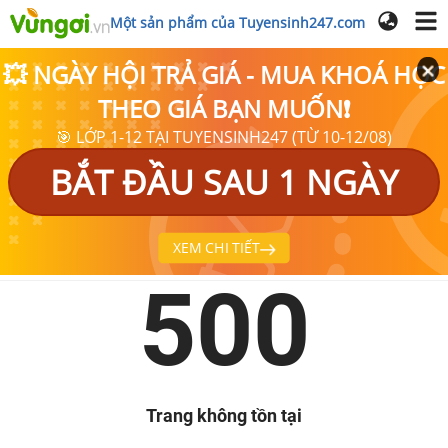
Một sản phẩm của Tuyensinh247.com
💥 NGÀY HỘI TRẢ GIÁ - MUA KHOÁ HỌC
THEO GIÁ BẠN MUỐN❗
🎯 LỚP 1-12 TẠI TUYENSINH247 (TỪ 10-12/08)
BẮT ĐẦU SAU 1 NGÀY
XEM CHI TIẾT
500
Trang không tồn tại