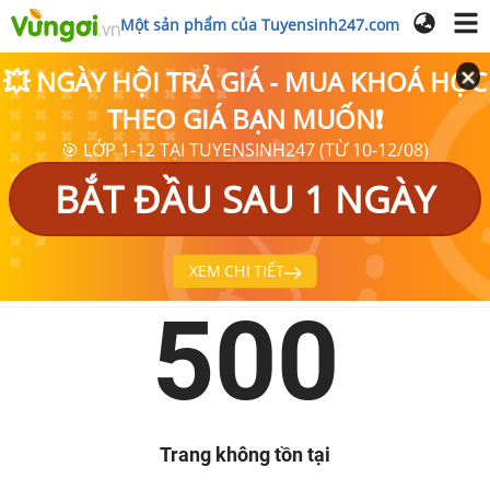
Một sản phẩm của Tuyensinh247.com
💥 NGÀY HỘI TRẢ GIÁ - MUA KHOÁ HỌC
THEO GIÁ BẠN MUỐN❗
🎯 LỚP 1-12 TẠI TUYENSINH247 (TỪ 10-12/08)
BẮT ĐẦU SAU 1 NGÀY
XEM CHI TIẾT
500
Trang không tồn tại