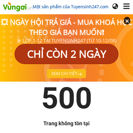
Một sản phẩm của Tuyensinh247.com
💥 NGÀY HỘI TRẢ GIÁ - MUA KHOÁ HỌC
THEO GIÁ BẠN MUỐN❗
🎯 LỚP 1-12 TẠI TUYENSINH247 (TỪ 10-12/08)
CHỈ CÒN 2 NGÀY
XEM CHI TIẾT
500
Trang không tồn tại