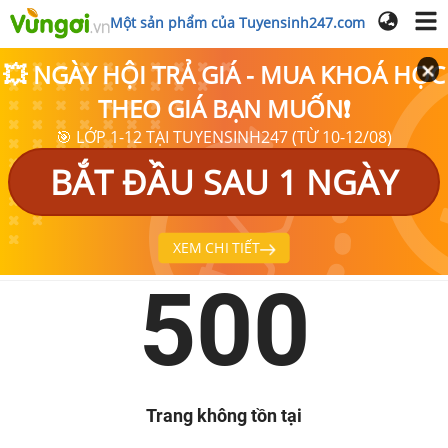
Một sản phẩm của Tuyensinh247.com
💥 NGÀY HỘI TRẢ GIÁ - MUA KHOÁ HỌC
THEO GIÁ BẠN MUỐN❗
🎯 LỚP 1-12 TẠI TUYENSINH247 (TỪ 10-12/08)
BẮT ĐẦU SAU 1 NGÀY
XEM CHI TIẾT
500
Trang không tồn tại