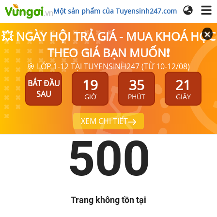
Một sản phẩm của Tuyensinh247.com
💥 NGÀY HỘI TRẢ GIÁ - MUA KHOÁ HỌC
THEO GIÁ BẠN MUỐN❗
🎯 LỚP 1-12 TẠI TUYENSINH247 (TỪ 10-12/08)
19
35
21
BẮT ĐẦU
SAU
GIỜ
PHÚT
GIÂY
XEM CHI TIẾT
500
Trang không tồn tại