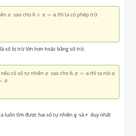
b
+
x
=
a
x
iên
sao cho
+
=
thì ta có phép trừ
x
b
x
a
là số bị trừ lớn hơn hoặc bằng số trừ.
b
.
x
=
a
x
a
nếu có số tự nhiên
sao cho
.
=
thì ta nói
x
b
x
a
a
x
=
x
q
r
ta luôn tìm được hai số tự nhiên
và
duy nhất
q
r