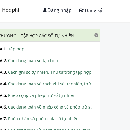
Học phí
Đăng nhập
Đăng ký
CHƯƠNG I. TẬP HỢP CÁC SỐ TỰ NHIÊN
A.1
.
Tập hợp
A.2
.
Các dạng toán về tập hợp
A.3
.
Cách ghi số tự nhiên. Thứ tự trong tập hợp các số tự nhiên
A.4
.
Các dạng toán về cách ghi số tự nhiên, thứ tự trong tập hợp các số tự nhiên
A.5
.
Phép cộng và phép trừ số tự nhiên
A.6
.
Các dạng toán về phép cộng và phép trừ số tự nhiên
A.7
.
Phép nhân và phép chia số tự nhiên