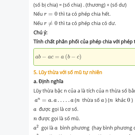
(số bị chia) = (số chia) . (thương) + (số dư)
r
=
0
Nếu
=
0
thì ta có phép chia hết.
r
r
≠
0
Nếu
≠
0
thì ta có phép chia có dư.
r
Chú ý:
Tính chất phân phối của phép chia với phép 
a
b
−
a
c
=
a
(
b
−
c
)
−
=
(
−
)
a
b
a
c
a
b
c
5. Lũy thừa với số mũ tự nhiên
a. Định nghĩa
Lũy thừa bậc n của a là tích của n thừa số b
0
a
n
=
a
.
a
…
.
.
a
n
a
n
n
=
.
…
.
.
(
thừa số
) (
khác
0
)
a
a
a
a
n
a
n
a
được gọi là cơ số.
a
n
được gọi là số mũ.
n
a
2
a
2
gọi là
bình phương (hay bình phương 
a
a
a
3