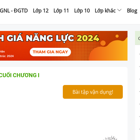
GNL - ĐGTD
Lớp 12
Lớp 11
Lớp 10
Lớp khác
Blog
CUỐI CHƯƠNG I
Bài tập vận dụng!