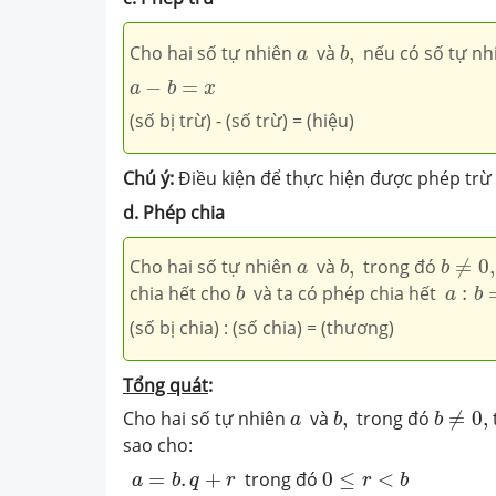
b
,
a
Cho hai số tự nhiên
và
,
nếu có số tự nh
a
b
a
−
b
=
x
−
=
a
b
x
(số bị trừ) - (số trừ) = (hiệu)
Chú ý:
Điều kiện để thực hiện được phép trừ 
d. Phép chia
b
≠
0
,
b
,
a
Cho hai số tự nhiên
và
,
trong đó
≠
0
,
a
b
b
b
a
:
b
=
chia hết cho
và ta có phép chia hết
:
b
a
b
(số bị chia) : (số chia) = (thương)
Tổng quát
:
b
≠
0
,
b
,
a
Cho hai số tự nhiên
và
,
trong đó
≠
0
,
a
b
b
sao cho:
a
=
b
.
q
+
r
0
≤
r
<
b
=
.
+
trong đó
0
≤
<
a
b
q
r
r
b