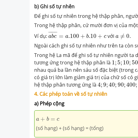
b) Ghi số tự nhên
Để ghi số tự nhiên trong hệ thập phân, ngườ
Trong hệ thập phân, cứ mười đơn vị của một 
a
b
c
¯
=
a
.100
+
b
.10
+
c
a
≠
0.
¯
¯¯¯¯¯¯
¯
Ví dụ:
=
.100
+
.10
+
với
≠
0.
a
b
c
a
b
c
a
Ngoài cách ghi số tự nhiên như trên ta còn
Trong hệ La mã để ghi số tự nhiên người ta
1
;
5
;
10
;
50
tương ứng trong hệ thập phân là
1
;
5
;
10
;
50
nhau quá ba lần nên sáu số đặc biệt (trong c
có giá trị lớn làm giảm giá trị của chữ số có gi
4
;
9
;
40
;
90
;
400
;
hệ thập phân tương ứng là
4
;
9
;
40
;
90
;
400
;
4. Các phép toán về số tự nhiên
a) Phép cộng
a
+
b
=
c
+
=
a
b
c
(số hạng) + (số hạng) = (tổng)