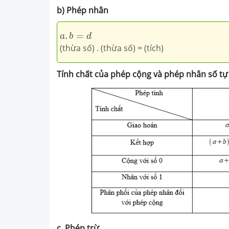
b) Phép nhân
a
.
b
=
d
.
=
a
b
d
(thừa số) . (thừa số) = (tích)
Tính chất của phép cộng và phép nhân số tự
c. Phép trừ