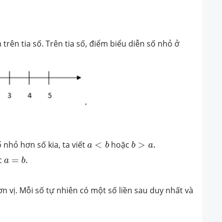
trên tia số. Trên tia số, điểm biểu diễn số nhỏ ở
a
<
b
b
>
a
.
 nhỏ hơn số kia, ta viết
<
hoặc
>
.
a
b
b
a
a
=
b
.
c
=
.
a
b
ơn vị. Mỗi số tự nhiên có một số liền sau duy nhất và