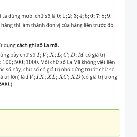
0
;
1
;
2
;
3
;
4
;
5
;
6
;
7
;
8
;
9.
i ta dùng mười chữ số là
0
;
1
;
2
;
3
;
4
;
5
;
6
;
7
;
8
;
9.
hàng thì làm thành đơn vị của hàng liền trước đó.
 sử dụng
cách ghi số La mã.
I
;
V
;
X
;
L
;
C
;
D
;
M
 dùng bảy chữ số
;
;
;
;
;
;
có giá trị
I
V
X
L
C
D
M
;
100
;
500
;
1000
;
100
;
500
;
1000
. Mỗi chữ số La Mã không viết liền
ác số này, chữ số có giá trị nhỏ đứng trước chữ số
I
V
;
I
X
;
X
L
;
X
C
;
X
D
á trị lớn) là
;
;
;
;
(có giá trị trong
I
V
I
X
X
L
X
C
X
D
900.
900.
)