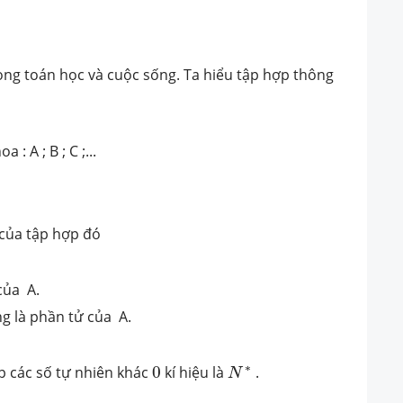
ong toán học và cuộc sống. Ta hiểu tập hợp thông
: A ; B ; C ;...
 của tập hợp đó
của A.
g là phần tử của A.
N
∗
0
∗
p các số tự nhiên khác
0
kí hiệu là
.
N