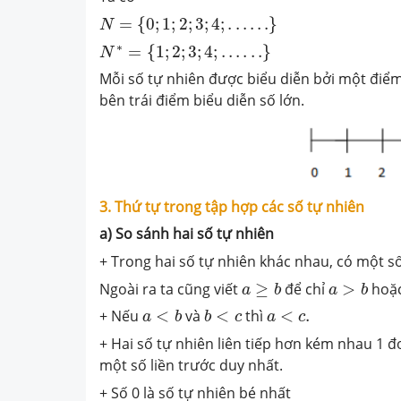
N
=
{
0
;
1
;
2
;
3
;
4
;
.
.
.
.
.
.
}
=
{
0
;
1
;
2
;
3
;
4
;
.
.
.
.
.
.
}
N
N
∗
=
{
1
;
2
;
3
;
4
;
.
.
.
.
.
.
}
∗
=
{
1
;
2
;
3
;
4
;
.
.
.
.
.
.
}
N
Mỗi số tự nhiên được biểu diễn bởi một điểm 
bên trái điểm biểu diễn số lớn.
3. Thứ tự trong tập hợp các số tự nhiên
a) So sánh hai số tự nhiên
+ Trong hai số tự nhiên khác nhau, có một số
a
≥
b
a
>
b
Ngoài ra ta cũng viết
≥
để chỉ
>
hoặ
a
b
a
b
a
<
b
b
<
c
a
<
c
.
+ Nếu
<
và
<
thì
<
.
a
b
b
c
a
c
+ Hai số tự nhiên liên tiếp hơn kém nhau 1 đ
một số liền trước duy nhất.
+ Số 0 là số tự nhiên bé nhất