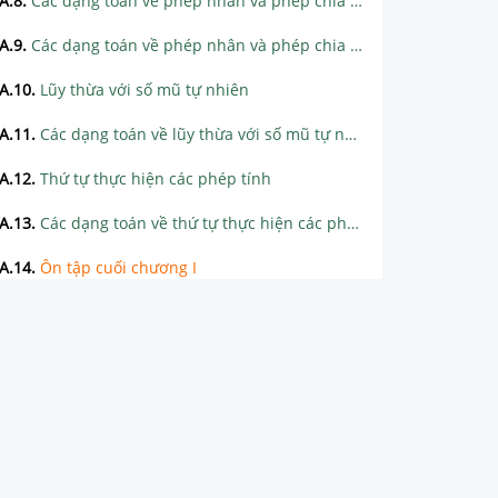
A.8
.
Các dạng toán về phép nhân và phép chia số tự nhiên
A.9
.
Các dạng toán về phép nhân và phép chia số tự nhiên (tiếp)
A.10
.
Lũy thừa với số mũ tự nhiên
A.11
.
Các dạng toán về lũy thừa với số mũ tự nhiên
A.12
.
Thứ tự thực hiện các phép tính
A.13
.
Các dạng toán về thứ tự thực hiện các phép tính
A.14
.
Ôn tập cuối chương I
CHƯƠNG II. TÍNH CHIA HẾT TRONG TẬP HỢP CÁC SỐ TỰ NHIÊN
CHƯƠNG III. SỐ NGUYÊN
CHƯƠNG IV. MỘT SỐ HÌNH PHẲNG TRONG THỰC TIỄN
CHƯƠNG V. TÍNH ĐỐI XỨNG CỦA HÌNH PHẲNG TRONG THỰC TIỄN