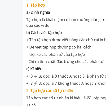
1. Tập hợp
a) Định nghĩa
Tập hợp là khái niệm cơ bản thường dùng tr
qua các ví dụ.
b) Cách viết tập hợp
+ Tên tập hợp được viết bằng các chữ cái in hoa 
+ Để viết tập hợp thường có hai cách :
- Liệt kê các phần tử của tập hợp
- Chỉ ra tính chất đặc trưng cho các phần tử
c) Kí hiệu:
3
∈
A
3
3
+)
3
∈
đọc là
3
thuộc A hoặc
3
là phần tử 
A
7
∉
A
7
7
+)
7
∉
đọc là
7
không thuộc A hoặc
7
khôn
A
2. Tập hợp các số tự nhiên
N
Tập hợp các số tự nhiên kí hiệu là
, tập hợ
N
Ta có