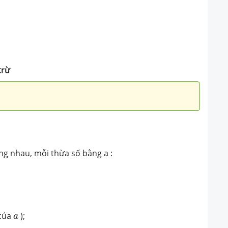
trừ
ằng nhau, mỗi thừa số bằng a :
a
của
);
a