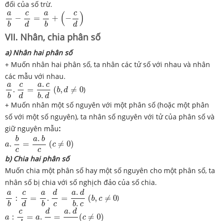
đối của số trừ.
a
b
−
c
d
=
a
b
+
(
−
c
d
)
c
c
a
a
(
)
−
=
+
−
d
d
b
b
VII. Nhân, chia phân số
a) Nhân hai phân số
+ Muốn nhân hai phân số, ta nhân các tử số với nhau và nhân
các mẫu với nhau.
a
b
.
c
d
=
a
.
c
b
.
d
.
(
b
,
d
≠
0
c
a
c
a
.
=
(
,
≠
0
)
b
d
.
d
b
b
d
+ Muốn nhân một số nguyên với một phân số (hoặc một phân
số với một số nguyên), ta nhân số nguyên với tử của phân số và
giữ nguyên mẫu
:
a
.
b
c
=
a
.
b
c
.
(
c
≠
0
)
b
a
b
.
=
(
≠
0
)
a
c
c
c
b) Chia hai phân số
Muốn chia một phân số hay một số nguyên cho một phân số, ta
nhân số bị chia với số nghịch đảo của số chia.
a
b
:
c
d
=
a
b
.
d
c
=
a
.
d
b
.
c
.
(
b
,
c
≠
0
d
a
d
c
a
a
:
=
.
=
(
,
≠
0
)
b
c
.
c
d
b
b
b
c
a
:
c
d
=
a
.
d
c
=
a
.
d
c
(
c
≠
0
)
.
d
a
d
c
:
=
.
=
(
≠
0
)
a
a
c