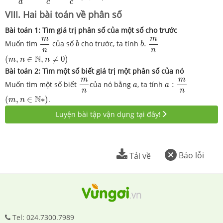
c
c
d
VIII. Hai bài toán về phân số
Bài toán 1: Tìm giá trị phân số của một số cho trước
m
n
b
.
m
n
b
m
m
Muốn tìm
của số
cho trước, ta tính
.
b
b
n
n
(
m
,
n
∈
N
,
n
≠
0
)
N
(
,
∈
,
≠
0
)
m
n
n
Bài toán 2: Tìm một số biết giá trị một phân số của nó
m
n
a
:
m
n
m
m
a
Muốn tìm một số biết
của nó bằng
, ta tính
:
a
a
n
n
(
m
,
n
∈
N
∗
)
N
(
,
∈
∗
)
.
m
n
Luyện bài tập vận dụng tại đây!
Báo lỗi
Tải về
Tel: 024.7300.7989