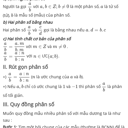
a
b
a
,
b
∈
Z
;
b
≠
0
a
a
Người ta gọi
với
,
∈
;
≠
0
là một phân số,
là tử số
a
b
Z
b
a
b
b
(tử),
là mẫu số (mẫu) của phân số.
b
b) Hai phân số bằng nhau
c
d
a
b
a
.
d
=
b
.
c
c
a
Hai phân số
và
gọi là bằng nhau nếu
.
=
.
a
d
b
c
d
b
c) Hai tính chất cơ bản của phân số
a
b
=
a
.
m
b
.
m
.
m
∈
Z
m
≠
0
a
m
a
=
với
∈
và
≠
0
.
m
Z
m
.
b
b
m
a
b
=
a
:
n
b
:
n
:
(
a
;
b
)
a
n
a
n
∈
=
với
∈
ƯC
(
;
)
.
n
a
b
:
b
b
n
II. Rút gọn phân số
a
b
=
a
:
n
b
:
n
:
b
a
n
a
n
a
+)
=
(
là ước chung của
và
).
n
a
b
:
b
b
n
a
b
a
,
b
a
1
−
1
+) Nếu
,
chỉ có ước chung là
1
và
−
1
thì phân số
là phân
a
b
b
số tối giản.
III. Quy đồng phân số
Muốn quy đồng mẫu nhiều phân số với mẫu dương ta là như
sau :
Bước 1:
Tìm một bội chung của các mẫu (thường là BCNN) để là