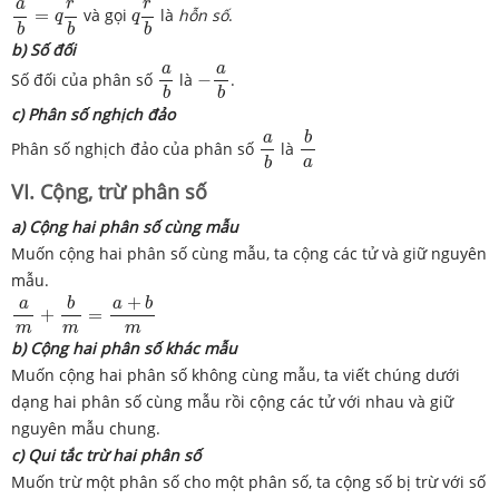
r
r
a
=
và gọi
là
hỗn số
.
q
q
b
b
b
b) Số đối
a
b
−
a
b
a
a
Số đối của phân số
là
−
.
b
b
c) Phân số nghịch đảo
b
a
a
b
b
a
Phân số nghịch đảo của phân số
là
a
b
VI. Cộng, trừ phân số
a) Cộng hai phân số cùng mẫu
Muốn cộng hai phân số cùng mẫu, ta cộng các tử và giữ nguyên
mẫu.
a
m
+
b
m
=
a
+
b
m
+
b
a
b
a
+
=
m
m
m
b) Cộng hai phân số khác mẫu
Muốn cộng hai phân số không cùng mẫu, ta viết chúng dưới
dạng hai phân số cùng mẫu rồi cộng các tử với nhau và giữ
nguyên mẫu chung.
c) Qui tắc trừ hai phân số
Muốn trừ một phân số cho một phân số, ta cộng số bị trừ với số