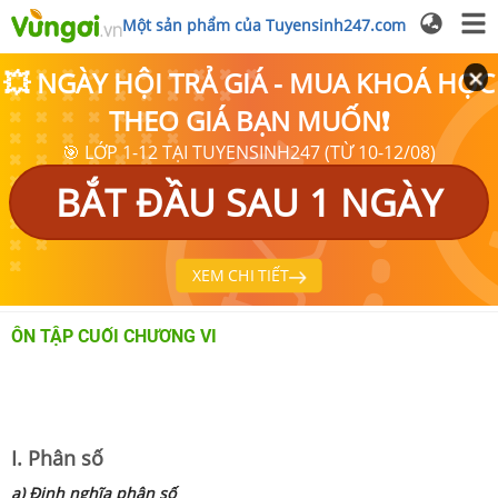
Một sản phẩm của Tuyensinh247.com
💥 NGÀY HỘI TRẢ GIÁ - MUA KHOÁ HỌC
THEO GIÁ BẠN MUỐN❗
🎯 LỚP 1-12 TẠI TUYENSINH247 (TỪ 10-12/08)
BẮT ĐẦU SAU 1 NGÀY
XEM CHI TIẾT
ÔN TẬP CUỐI CHƯƠNG VI
I. Phân số
a) Định nghĩa phân số