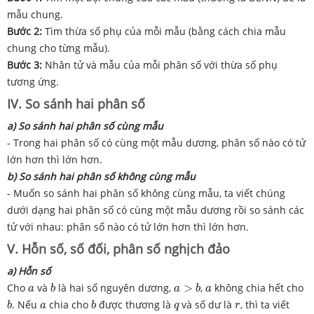
mẫu chung.
Bước 2:
Tìm thừa số phụ của mỗi mẫu (bằng cách chia mẫu
chung cho từng mẫu).
Bước 3:
Nhân tử và mẫu của mỗi phân số với thừa số phụ
tương ứng.
IV. So sánh hai phân số
a) So sánh hai phân số cùng mẫu
- Trong hai phân số có cùng một mẫu dương, phân số nào có tử
lớn hơn thì lớn hơn.
b) So sánh hai phân số không cùng mẫu
- Muốn so sánh hai phân số không cùng mẫu, ta viết chúng
dưới dạng hai phân số có cùng một mẫu dương rồi so sánh các
tử với nhau: phân số nào có tử lớn hơn thì lớn hơn.
V. Hỗn số, số đối, phân số nghịch đảo
a) Hỗn số
b
a
>
b
a
a
Cho
và
là hai số nguyên dương,
>
,
không chia hết cho
a
b
a
b
a
b
b
a
q
r
. Nếu
chia cho
được thương là
và số dư là
, thì ta viết
b
a
b
q
r
a
b
=
q
r
b
q
r
b