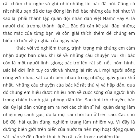
rất chăm chú nghe và ghi nhớ những lời bác đã nói. Cũng có
rất nhiều bạn đã dơ tay đứng lên hỏi bác những câu hỏi như: Vì
sao lại phải thành lập quân đội nhân dân Việt Nam? Hay Ai là
người chủ trương thành lập?…..Bác đã cặn kẽ giải đáp những
thắc mắc của từng bạn và còn giải thích thêm để chúng em
hiểu rõ hơn về ý nghĩa của ngày này.
Khác với vẻ nghiêm trang, trịnh trọng mà chúng em cảm
nhận được ban đầu, khi kể về những câu chuyện vui khi bác
còn là một người lính, giọng bác trở lên rất sôi nổi, hóm hỉnh.
Bác kể đời lính tuy có vất vả nhưng lại rất vui, mọi người sống
cùng với nhau, sát cánh bên nhau trong những ngày gian khổ
nhất. Những câu chuyện của bác kể rất thú vị và hấp dẫn, qua
đó chúng em hiểu được nhiều hơn về cuộc sống của người lính
trong chiến tranh giải phóng dân tộc. Sau khi trò chuyện, bác
đại úy lại dẫn chúng em ra nơi các chiến sĩ hải quân đang làm
nhiệm vụ canh gác, đó là một cái chòi lớn ở trên cao. Các chú
bộ đội hải quân đứng nghiêm trang làm nhiệm vụ. Vì đây là
đường biên giới trên biển của nước ta nên mọi hoạt động quan
sát, bảo vệ đều được thực hiện rất cẩn trọng, nghiêm túc.