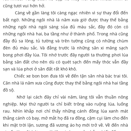
cũng tươi vui hớn hở.
Càng về gần làng tôi càng ngạc nhiên vì sự thay đổi đến
bất ngờ. Những ngôi nhà lá năm xưa giờ được thay thế bằng
những ngôi nhà ngói sáng sủa đủ màu sắc, đây đó còn có
những ngôi nhà hai, ba tầng như ở thành phố. Trong nhà cũng
đầy đủ sa lông, tủ tường và trên tường cũng có những chùm
đèn đủ màu sắc. Và đằng trước là những sân xi măng sạch
bong phơi đầy lúa. Tôi nhớ trước đây người ta thường phơi lúa
bằng sân đất cho nên dù có quét sạch đến mấy thóc vẫn đầy
sạn và lúa phơi ở sân đất rất khó khô.
Chiếc xe bon bon đưa tôi về đến tận sân nhà bác trai tôi.
Căn nhà lá năm xưa cũng được thay thế bằng ngôi nhà hai tầng
đồ sộ.
Nhớ lại cách đây chỉ vài năm, làng tôi vẫn thuần nông
nghiệp. Mọi thứ người ta chỉ biết trông vào ruộng lúa, luống
rau. Nhìn khắp nơi chỉ thấy những cánh đồng lúa xanh mát
thẳng cánh cò bay, mở mắt họ đã ra đồng, cặm cụi làm cho đến
khi mặt trời lặn, sương đã vương áo họ mới trở về. Về đến nhà