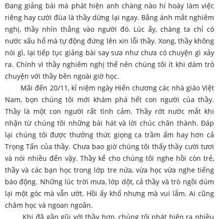
Đang giảng bài mà phát hiện anh chàng nào hí hoáy làm việc
riêng hay cười đùa là thầy dừng lại ngay. Bằng ánh mắt nghiêm
nghị, thầy nhìn thẳng vào người đó. Lúc ấy, chàng ta chỉ có
nước xấu hổ mà tự động đứng lên xin lỗi thầy. Xong, thầy không
nói gì, lại tiếp tục giảng bài say sưa như chưa có chuyện gì xảy
ra. Chính vì thầy nghiêm nghị thế nên chúng tôi ít khi dám trò
chuyện với thầy bên ngoài giờ học.
Mãi đến 20/11, kỉ niệm ngày Hiến chương các nhà giáo Việt
Nam, bọn chúng tôi mới khám phá hết con người của thầy.
Thầy là một con người rất tình cảm. Thầy rớt nước mắt khi
nhận từ chúng tôi những bài hát và lời chúc chân thành. Đáp
lại chúng tôi được thưởng thức giọng ca trầm ấm hay hơn cả
Trọng Tấn của thầy. Chưa bao giờ chúng tôi thấy thầy cười tươi
và nói nhiều đến vậy. Thầy kể cho chúng tôi nghe hồi còn trẻ,
thầy và các bạn học trong lớp tre nứa, vừa học vừa nghe tiếng
báo động. Những lúc trời mưa, lớp dột, cả thầy và trò ngồi dúm
lại một góc mà vẫn ướt. Hồi ấy khổ nhưng mà vui lắm. Ai cũng
chăm học và ngoan ngoãn.
Khi đã gần gũi với thầy hơn, chúng tôi phát hiện ra nhiều