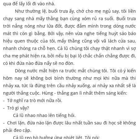
qua để lấy lối đi vào nhà.
Như thường lệ, buổi trưa ấy, chờ cho mẹ ngủ say, tôi liền
chạy sang nhà mấy thằng bạn cùng xóm rủ ra suối. Buổi trưa
trời nắng nóng như lửa đốt, được đắm mình trong dòng nước
mát thì còn gì bằng. Bởi vậy, nên vừa nghe tiếng huýt sáo báo
hiệu quen thuộc của tôi, mấy thằng cũng vội vã lách cửa sau,
nhanh chóng ra chỗ hẹn. Cả lũ chúng tôi chạy thật nhanh vì sợ
cha mẹ phát hiện ra, bởi nếu bị bại lộ chắc chắn chẳng được đi,
có khi đứa nào đứa nấy sẽ no đòn.
Dòng nước mắt hiện ra trước mắt chúng tôi. Tôi có ý kiến
hôm nay sẽ không bơi bình thường như mọi khi nữa mà thi
nhảy xa, tức là đứng trên cầu nhảy xuống, ai nhảy xa nhất sẽ là
người thắng cuộc. Hùng - thằng gan lì nhất thêm sáng kiến:
- Tớ nghĩ ra trò mới nữa rồi.
- Trò gì vậy?
Cả lũ nhao nhao lên tiếng hỏi.
- Chơi lặn, đứa nào lặn được lâu nhất tuần sau đi học sẽ không
phải đeo cặp.
Cả lũ reo hò hưởng ứng nhiệt liệt. Tôi nói: