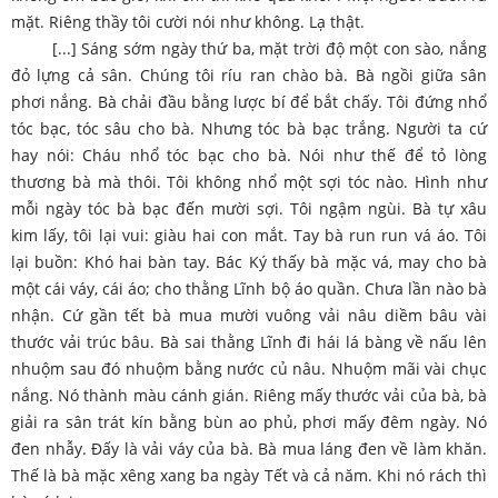
mặt. Riêng thầy tôi cười nói như không. Lạ thật.
[...] Sáng sớm ngày thứ ba, mặt trời độ một con sào, nắng
đỏ lựng cả sân. Chúng tôi ríu ran chào bà. Bà ngồi giữa sân
phơi nắng. Bà chải đầu bằng lược bí để bắt chấy. Tôi đứng nhổ
tóc bạc, tóc sâu cho bà. Nhưng tóc bà bạc trắng. Người ta cứ
hay nói: Cháu nhổ tóc bạc cho bà. Nói như thế để tỏ lòng
thương bà mà thôi. Tôi không nhổ một sợi tóc nào. Hình như
mỗi ngày tóc bà bạc đến mười sợi. Tôi ngậm ngùi. Bà tự xâu
kim lấy, tôi lại vui: giàu hai con mắt. Tay bà run run vá áo. Tôi
lại buồn: Khó hai bàn tay. Bác Ký thấy bà mặc vá, may cho bà
một cái váy, cái áo; cho thằng Lĩnh bộ áo quần. Chưa lần nào bà
nhận. Cứ gần tết bà mua mười vuông vải nâu diềm bâu vài
thước vải trúc bâu. Bà sai thằng Lĩnh đi hái lá bàng về nấu lên
nhuộm sau đó nhuộm bằng nước củ nâu. Nhuộm mãi vài chục
nắng. Nó thành màu cánh gián. Riêng mấy thước vải của bà, bà
giải ra sân trát kín bằng bùn ao phủ, phơi mấy đêm ngày. Nó
đen nhẫy. Đấy là vải váy của bà. Bà mua láng đen về làm khăn.
Thế là bà mặc xêng xang ba ngày Tết và cả năm. Khi nó rách thì