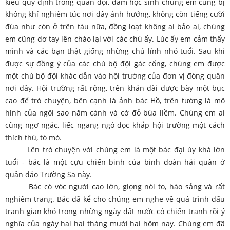
kiểu quy định trong quân đội, đám học sinh chúng em cũng bị
không khí nghiêm túc nơi đây ảnh hưởng, không còn tiếng cười
đùa như còn ở trên tàu nữa, đồng loạt không ai bảo ai, chúng
em cũng dơ tay lên chào lại với các chú ấy. Lúc ấy em cảm thấy
mình và các bạn thật giống những chú lính nhỏ tuổi. Sau khi
được sự đồng ý của các chú bộ đội gác cổng, chúng em được
một chú bộ đội khác dẫn vào hội trường của đơn vị đóng quân
nơi đây. Hội trường rất rộng, trên khán đài được bày một bục
cao để trò chuyện, bên cạnh là ảnh bác Hồ, trên tường là mô
hình của ngôi sao năm cánh và cờ đỏ búa liềm. Chúng em ai
cũng ngơ ngác, liếc ngang ngó dọc khắp hội trường một cách
thích thú, tò mò.
Lên trò chuyện với chúng em là một bác đại úy khá lớn
tuổi - bác là một cựu chiến binh của binh đoàn hải quân ở
quần đảo Trường Sa này.
Bác có vóc người cao lớn, giọng nói to, hào sảng và rất
nghiêm trang. Bác đã kể cho chúng em nghe về quá trình đấu
tranh gian khó trong những ngày đất nước có chiến tranh rồi ý
nghĩa của ngày hai hai tháng mười hai hôm nay. Chúng em đã