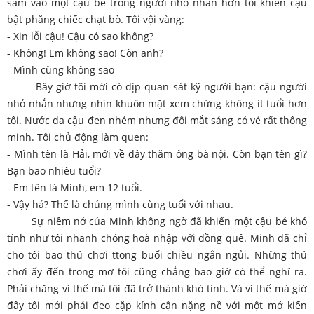
sầm vào một cậu bé trông người nhỏ nhắn hơn tôi khiến cậu
bật phăng chiếc chạt bò. Tôi vội vàng:
- Xin lỗi cậu! Cậu có sao không?
- Không! Em không sao! Còn anh?
- Mình cũng không sao
Bây giờ tôi mới có dịp quan sát kỹ người bạn: cậu người
nhỏ nhắn nhưng nhìn khuôn mặt xem chừng không ít tuổi hơn
tôi. Nước da cậu đen nhém nhưng đôi mắt sáng có vẻ rất thông
minh. Tôi chủ động làm quen:
- Mình tên là Hải, mới về đây thăm ông bà nội. Còn bạn tên gì?
Bạn bao nhiêu tuổi?
- Em tên là Minh, em 12 tuổi.
- Vậy hả? Thế là chúng mình cùng tuổi với nhau.
Sự niềm nở của Minh không ngờ đã khiến một cậu bé khó
tính như tôi nhanh chóng hoà nhập với đồng quê. Minh đã chỉ
cho tôi bao thú chơi ttong buổi chiều ngắn ngủi. Những thú
chơi ấy đến trong mơ tôi cũng chẳng bao giờ có thể nghĩ ra.
Phải chăng vì thế mà tôi đã trở thành khó tính. Và vì thế mà giờ
đây tôi mới phải đeo cặp kính cận nặng nề với một mớ kiến