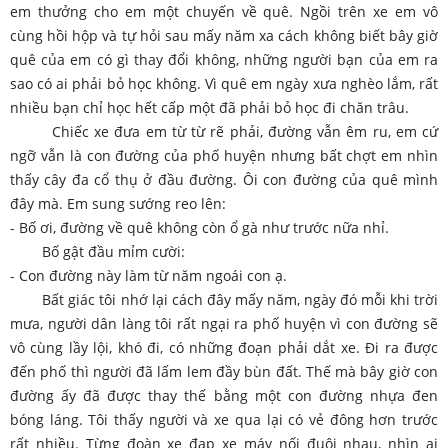
em thưởng cho em một chuyến về quê. Ngồi trên xe em vô
cùng hồi hộp và tự hỏi sau mấy năm xa cách không biết bây giờ
quê của em có gì thay đổi không, những người bạn của em ra
sao có ai phải bỏ học không. Vì quê em ngày xưa nghèo lắm, rất
nhiều bạn chỉ học hết cấp một đã phải bỏ học đi chăn trâu.
Chiếc xe đưa em từ từ rẽ phải, đường vẫn êm ru, em cứ
ngỡ vẫn là con đường của phố huyện nhưng bất chợt em nhìn
thấy cây đa cổ thụ ở đầu đường. Ôi con đường của quê mình
đây mà. Em sung sướng reo lên:
- Bố ơi, đường về quê không còn ổ gà như trước nữa nhỉ.
Bố gật đầu mỉm cười:
- Con đường này làm từ năm ngoái con ạ.
Bất giác tôi nhớ lại cách đây mấy năm, ngày đó mỗi khi trời
mưa, người dân làng tôi rất ngại ra phố huyện vì con đường sẽ
vô cùng lầy lội, khó đi, có những đoạn phải dắt xe. Đi ra được
đến phố thì người đã lấm lem đầy bùn đất. Thế mà bây giờ con
đường ấy đã được thay thế bằng một con đường nhựa đen
bóng láng. Tôi thấy người và xe qua lại có vẻ đông hơn trước
rất nhiều. Từng đoàn xe đạp xe máy nối đuôi nhau, nhìn ai