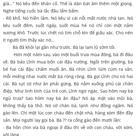
già...” Nó kêu đến khản cổ. Thế là dàn bát âm thêm một giọng.
Nghe tiếng cuốc bà lắc đầu lẩm bẩm:
- Rõ khổ. Nó hiền lắm. Nó kêu vì cái nỗi mất nước nhà tan. Nó
kêu suốt đêm, suốt ngày, suốt mùa hè nó chỉ còn một nắm
xương khô. Trước lúc chết nó tìm chỗ kín để giấu xác. Cho nên
ít người tìm thấy xác nó...
Bà đã khỏi lại gần như trước. Bà lại lam lũ sớm tối.
Hơn một năm sau, vào một buổi trưa mùa đông, bà đi đâu
về. Bà bảo Lĩnh mua bốn cái đậu nướng. Ngồi trên giường, bà
bẻ hai cái đậu chấm muối ăn. Bà nhìn Lĩnh lúm cúm ra sân,
mỗi miếng nhai nước mắt bà ròng ròng. Bà gọi Lĩnh cho nó hai
cái. Bà sụt sịt như ăn phải gừng. Bà nằm xuống phủ cái chăn
điệp. Như linh tính của trẻ con, Lĩnh ngơ ngác. Sao hôm nay bà
ngủ trưa? Sao hôm nay bà ăn đậu? Nó áp mặt vào mũi bà,
không thấy bà thở. Nó sờ chân bà, lạnh như đồng ngâm. Nó
gào lên. Chỉ một lúc con cháu đến chật nhà, hàng xóm đến đầy
sân. Mọi người lay gọi bà. Bà ?? ra cổng gào đến mười lần:
- Ba hồn chín vía bà ngoại ở đâu thì về với con cháu, với xóm,
với làng...