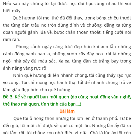
Nếu sau này chúng tôi lại được học đại học cùng nhau thì vui
biết mấy…
Quê hương tôi mọi thứ đã đổi thay, trong bóng chiều thướt
tha từng đàn trâu no tròn đủng đỉnh về chuồng, đằng xa từng
đoàn người gánh lúa về, bước chân thoăn thoắt, tiếng cười nói
râm ran.
Phong cảnh ngày càng tươi đẹp hơn khi xen lẫn những
cánh đồng xanh bao la, những vườn cây đầy hoa trái là những
ngôi nhà xây đủ màu sắc. Xa xa, từng đàn cò trắng bay trong
ánh nắng vàng rực rỡ.
Nhìn quê hương đi lên nhanh chóng, tôi cũng thấy rạo rực
vô cùng. Tôi chỉ mong học hành thật tốt để nhanh chóng trở về
làm giàu đẹp hơn cho quê hương.
Đề 3. Kể về người bạn mới quen (do cùng hoạt động văn nghệ,
thể thao mà quen, tính tình của bạn,…)
Bài làm
Quê tôi ở nông thôn nhưng tôi lớn lên ở thành phố. Từ bé
đến giờ, tôi mới chỉ được về quê có một lần. Nhưng lần ấy đã xa
xôi lắm rồi, tôi chẳng còn nhớ điều gì nữa. Chả là lúc ấy tôi còn