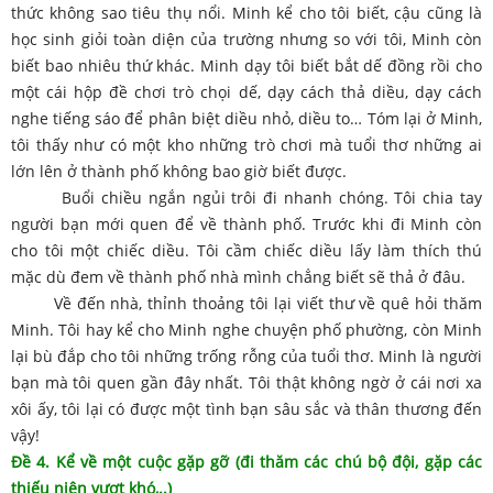
thức không sao tiêu thụ nổi. Minh kể cho tôi biết, cậu cũng là
học sinh giỏi toàn diện của trường nhưng so với tôi, Minh còn
biết bao nhiêu thứ khác. Minh dạy tôi biết bắt dế đồng rồi cho
một cái hộp đề chơi trò chọi dế, dạy cách thả diều, dạy cách
nghe tiếng sáo để phân biệt diều nhỏ, diều to… Tóm lại ở Minh,
tôi thấy như có một kho những trò chơi mà tuổi thơ những ai
lớn lên ở thành phố không bao giờ biết được.
Buổi chiều ngắn ngủi trôi đi nhanh chóng. Tôi chia tay
người bạn mới quen để về thành phố. Trước khi đi Minh còn
cho tôi một chiếc diều. Tôi cầm chiếc diều lấy làm thích thú
mặc dù đem về thành phố nhà mình chẳng biết sẽ thả ở đâu.
Về đến nhà, thỉnh thoảng tôi lại viết thư về quê hỏi thăm
Minh. Tôi hay kể cho Minh nghe chuyện phố phường, còn Minh
lại bù đắp cho tôi những trống rỗng của tuổi thơ. Minh là người
bạn mà tôi quen gần đây nhất. Tôi thật không ngờ ở cái nơi xa
xôi ấy, tôi lại có được một tình bạn sâu sắc và thân thương đến
vậy!
Đề 4. Kể về một cuộc gặp gỡ (đi thăm các chú bộ đội, gặp các
thiếu niên vượt khó,..)