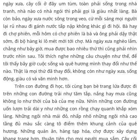
ngày xưa, cây cối ở đây um tùm, toàn phải sống trong nhà
tranh, nhà nào có nhà ngói thì phải gọi là giàu nhất làng. Bà
còn bảo, ngày xưa nước sông trong veo, cứ mỗi sáng mọi người
lại rủ nhau đi gánh nước tấp nập không khác gì đi hội. Bà hay
đi chợ phiên, mỗi hôm có chợ phiên là bà và ông phải dậy thật
sớm, đi bộ hàng ki lô mét mới tới chợ. Mà ngày xưa nghèo lắm,
chẳng như bây giờ, mua được bao nhiêu thứ thì cũng phải nhìn
trước nhìn sau. Tôi thích nghe những câu chuyện như thế, để
tôi thấy bây giờ cuộc sống và quê hương mình thay đổi như thế
nào. Thật là mọi thứ đã thay đổi, không còn như ngày xưa, sống
động, giàu có và văn minh hơn.
Trên con đường đi học, tôi cùng bạn bè trang lứa được đi
trên những con đường trải nhự tăm tắp, nắng hay mưa cũng
không lo như thời của bà của mẹ nữa. Nhìn những con đường
uốn lượn trải dài y như những con rồng chạy quanh khắp xóm
làng. Những ngôi nhà mái đỏ, nhấp nhô những ngôi nhà cao
tầng đủ màu sắc càng tô điểm thêm khung cảnh của quê
hương. Những quán ăn, hàng tạp hóa, chợ được xây dựng
khang trang hơn, thuận tiện cho mọi người mua sắm. Cây cối