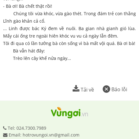
- Bà ơi! Bà chết thật rồi!
Chúng tôi vừa khóc, vừa gào thét. Trong đám trẻ con thằng
Lĩnh gào khản cả cổ.
... Linh được bác Ký đem về nuôi. Ba gian nhà gianh gió lùa.
Mấy cái ống tre ngoài hiên khóc vu vu cả ngày lẫn đêm.
Tôi đi qua có lần tưởng bà còn sống vì bà mất vội quá. Bà ơi bà!
Bà vẫn hát đây:
Trèo lên cây khế nửa ngày...
Báo lỗi
Tải về
Tel: 024.7300.7989
Email: hotrovungoi.vn@gmail.com