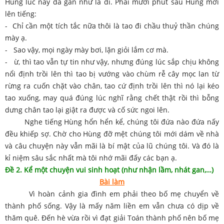
Hùng lúc này đã gần như lả đi. Phải mười phút sau Hùng mới
lên tiếng:
- Chỉ cần một tích tắc nữa thôi là tao đi chầu thuỷ thần chúng
mày ạ.
- Sao vậy, mọi ngày mày bơi, lặn giỏi lắm cơ mà.
- ừ, thì tao vẫn tự tin như vậy, nhưng đúng lúc sắp chịu không
nổi định trồi lên thì tao bị vướng vào chùm rễ cây mọc lan từ
rừng ra cuốn chặt vào chân, tao cứ định trồi lên thì nó lại kéo
tao xuống, may quá đúng lúc nghĩ rằng chết thật rồi thì bỗng
dưng chân tao lại giật ra được và cố sức ngoi lên.
Nghe tiếng Hùng hổn hển kể, chúng tôi đứa nào đứa nấy
đều khiếp sợ. Chờ cho Hùng đỡ mệt chúng tôi mới dám về nhà
và câu chuyện này vẫn mãi là bí mật của lũ chúng tôi. Và đó là
kỉ niệm sâu sắc nhất mà tôi nhớ mãi đấy các bạn ạ.
Đề 2. Kể một chuyện vui sinh hoạt (như nhận lầm, nhát gan,…)
Bài làm
Vì hoàn cảnh gia đình em phải theo bố mẹ chuyển về
thành phố sống. Vậy là mấy năm liền em vẫn chưa có dịp về
thăm quê. Đến hè vừa rồi vì đạt giải Toán thành phố nên bố mẹ