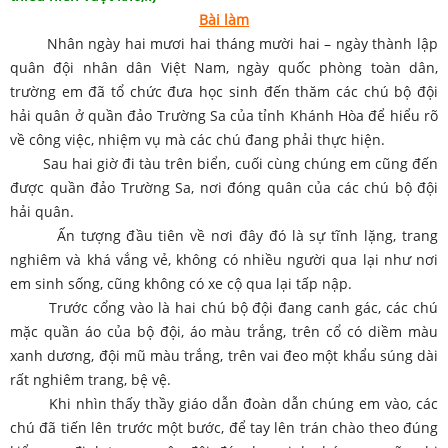
Bài làm
Nhân ngày hai mươi hai tháng mười hai – ngày thành lập
quân đội nhân dân Việt Nam, ngày quốc phòng toàn dân,
trường em đã tổ chức đưa học sinh đến thăm các chú bộ đội
hải quân ở quần đảo Trường Sa của tỉnh Khánh Hòa để hiểu rõ
về công việc, nhiệm vụ mà các chú đang phải thực hiện.
Sau hai giờ đi tàu trên biển, cuối cùng chúng em cũng đến
được quần đảo Trường Sa, nơi đóng quân của các chú bộ đội
hải quân.
Ấn tượng đầu tiên về nơi đây đó là sự tĩnh lặng, trang
nghiêm và khá vắng vẻ, không có nhiều người qua lại như nơi
em sinh sống, cũng không có xe cộ qua lại tấp nập.
Trước cổng vào là hai chú bộ đội đang canh gác, các chú
mặc quần áo của bộ đội, áo màu trắng, trên cổ có diềm màu
xanh dương, đội mũ màu trắng, trên vai đeo một khẩu súng dài
rất nghiêm trang, bệ vệ.
Khi nhìn thấy thầy giáo dẫn đoàn dẫn chúng em vào, các
chú đã tiến lên trước một bước, để tay lên trán chào theo đúng