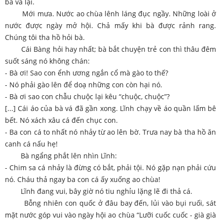
bà vá lại.
Mới mưa. Nước ao chùa lênh láng đục ngầy. Những loài ở
nước được ngày mở hội. Chả mấy khi bà được rảnh rang.
Chúng tôi tha hồ hỏi bà.
Cái Bàng hỏi hay nhất; bà bắt chuyện trẻ con thì thâu đêm
suốt sáng nó không chán:
- Bà ơi! Sao con ểnh ương ngắn cổ mà gào to thế?
- Nó phải gào lên để doạ những con còn hại nó.
- Bà ơi sao con chẫu chuộc lại kêu “chuộc, chuộc”?
[...] Cái áo của bà vá đã gần xong. Lĩnh chạy về áo quần lấm bê
bết. Nó xách xâu cá đến chục con.
- Ba con cá to nhất nó nhảy từ ao lên bờ. Trưa nay bà tha hồ ăn
canh cá nấu hẹ!
Bà ngẩng phắt lên nhìn Lĩnh:
- Chim sa cá nhảy là đừng có bắt, phải tội. Nó gặp nạn phải cứu
nó. Cháu thả ngay ba con cá ấy xuống ao chùa!
Lĩnh đang vui, bây giờ nó tiu nghỉu lặng lẽ đi thả cá.
Bỗng nhiên con quốc ở đâu bay đến, lủi vào bụi ruối, sát
mặt nước góp vui vào ngày hội ao chùa “Lưỡi cuốc cuốc - già già