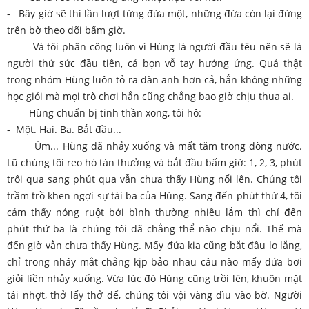
- Bây giờ sẽ thi lần lượt từng đứa một, những đứa còn lại đứng
trên bờ theo dõi bấm giờ.
Và tôi phân công luôn vì Hùng là người đầu têu nên sẽ là
người thử sức đầu tiên, cả bọn vỗ tay hưởng ứng. Quả thật
trong nhóm Hùng luôn tỏ ra đàn anh hơn cả, hắn không những
học giỏi mà mọi trò chơi hắn cũng chẳng bao giờ chịu thua ai.
Hùng chuẩn bị tinh thần xong, tôi hô:
- Một. Hai. Ba. Bắt đầu...
Ùm... Hùng đã nhảy xuống và mất tăm trong dòng nước.
Lũ chúng tôi reo hò tán thưởng và bắt đầu bấm giờ: 1, 2, 3, phút
trôi qua sang phút qua vẫn chưa thấy Hùng nổi lên. Chúng tôi
trầm trồ khen ngợi sự tài ba của Hùng. Sang đến phút thứ 4, tôi
cảm thấy nóng ruột bởi bình thường nhiều lắm thì chỉ đến
phút thứ ba là chúng tôi đã chẳng thể nào chịu nổi. Thế mà
đến giờ vẫn chưa thấy Hùng. Mấy đứa kia cũng bắt đầu lo lắng,
chỉ trong nháy mắt chẳng kịp bảo nhau câu nào mấy đứa bơi
giỏi liền nhảy xuống. Vừa lúc đó Hùng cũng trồi lên, khuôn mặt
tái nhợt, thở lấy thở để, chúng tôi vội vàng dìu vào bờ. Người