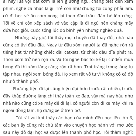
ai nấy lùa vội bát cơm là lên giường ngủ, chẳng biết đến xem
phim, nghe ca nhạc là gì. Trẻ con như chúng tôi cũng phải làm,
cứ đi học về ăn cơm xong lại theo đàn trâu, đàn bò lên rừng.
Tối về chỉ còn xếp sách vở vào cặp là đi ngủ nên chẳng mấy
đứa học giỏi. Cuộc sống lúc đó bình yên nhưng nghèo quá.
Nhưng bây giờ, tôi thấy mọi chuyện đã thay đổi, nhà nào
cũng có tivi đầu đĩa. Ngay từ đầu xóm người ta đã nghe rộn rã
tiếng hát từ những chiếc đài catxets, từ chiếc đầu đĩa phát ra.
Thôn xóm trở nên rộn rã. Và tôi nghe bác tôi kể lại cứ đến mùa
bóng đá thì xóm làng càng rộn rã hơn. Trai tráng trong làng tụ
tập nhau ngồi xem bóng đá. Họ xem rất vô tư vì không có cá độ
như ở thành phố.
Phương tiện đi lại cũng hiện đại hơn trước rất nhiều, trước
đây khắp đường làng chỉ thấy toàn xe đạp, vậy mà nay hầu như
nhà nào cũng có xe máy để đi lại, có người còn đi xe máy khi ra
ngoài đồng làm, họ dựng xe ở trên bờ.
Tôi rất vui khi thấy các bạn của mình đều học lên lớp 6,
các bạn ấy cũng rất chú tâm vào chuyện học hành với mơ ước
sau này đỗ đại học và được lên thành phố học. Tôi thầm nghĩ: