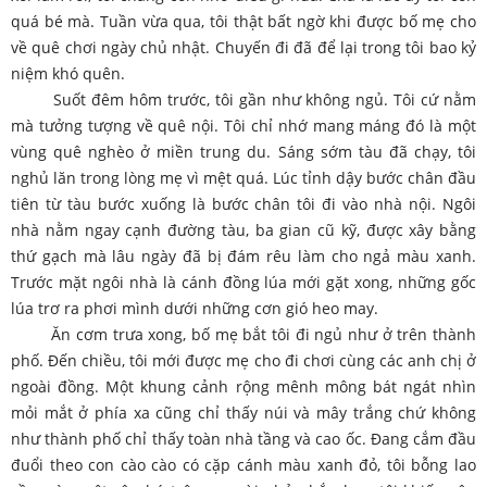
quá bé mà. Tuần vừa qua, tôi thật bất ngờ khi được bố mẹ cho
về quê chơi ngày chủ nhật. Chuyến đi đã để lại trong tôi bao kỷ
niệm khó quên.
Suốt đêm hôm trước, tôi gần như không ngủ. Tôi cứ nằm
mà tưởng tượng về quê nội. Tôi chỉ nhớ mang máng đó là một
vùng quê nghèo ở miền trung du. Sáng sớm tàu đã chạy, tôi
nghủ lăn trong lòng mẹ vì mệt quá. Lúc tỉnh dậy bước chân đầu
tiên từ tàu bước xuống là bước chân tôi đi vào nhà nội. Ngôi
nhà nằm ngay cạnh đường tàu, ba gian cũ kỹ, được xây bằng
thứ gạch mà lâu ngày đã bị đám rêu làm cho ngả màu xanh.
Trước mặt ngôi nhà là cánh đồng lúa mới gặt xong, những gốc
lúa trơ ra phơi mình dưới những cơn gió heo may.
Ăn cơm trưa xong, bố mẹ bắt tôi đi ngủ như ở trên thành
phố. Đến chiều, tôi mới được mẹ cho đi chơi cùng các anh chị ở
ngoài đồng. Một khung cảnh rộng mênh mông bát ngát nhìn
mỏi mắt ở phía xa cũng chỉ thấy núi và mây trắng chứ không
như thành phố chỉ thấy toàn nhà tầng và cao ốc. Đang cắm đầu
đuổi theo con cào cào có cặp cánh màu xanh đỏ, tôi bỗng lao