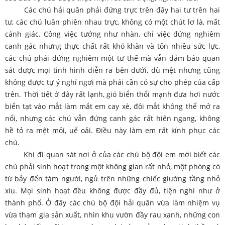
Các chú hải quân phải đứng trực trên đây hai tư trên hai
tư, các chú luân phiên nhau trực, không có một chút lơ là, mất
cảnh giác. Công việc tưởng như nhàn, chỉ việc đứng nghiêm
canh gác nhưng thực chất rất khó khăn và tốn nhiều sức lực,
các chú phải đứng nghiêm một tư thế mà vẫn đảm bảo quan
sát được mọi tình hình diễn ra bên dưới, dù mệt nhưng cũng
không được tự ý nghỉ ngơi mà phải cần có sự cho phép của cấp
trên. Thời tiết ở đây rất lạnh, gió biển thổi mạnh đưa hơi nước
biển tạt vào mắt làm mắt em cay xè, đôi mắt không thể mở ra
nổi, nhưng các chú vẫn đứng canh gác rất hiên ngang, không
hề tỏ ra mệt mỏi, uể oải. Điều này làm em rất kính phục các
chú.
Khi đi quan sát nơi ở của các chú bộ đội em mới biết các
chú phải sinh hoạt trong một không gian rất nhỏ, một phòng có
từ bảy đến tám người, ngủ trên những chiếc giường tầng nhỏ
xíu. Mọi sinh hoạt đều không được đầy đủ, tiện nghi như ở
thành phố. Ở đây các chú bộ đội hải quân vừa làm nhiệm vụ
vừa tham gia sản xuất, nhìn khu vườn đầy rau xanh, những con