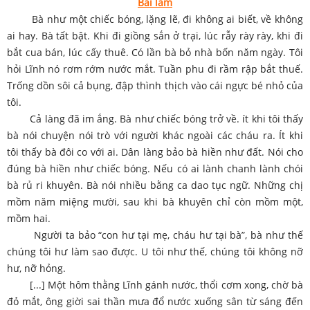
Bài làm
Bà như một chiếc bóng, lặng lẽ, đi không ai biết, về không
ai hay. Bà tất bật. Khi đi giồng sắn ở trại, lúc rẫy rày rày, khi đi
bắt cua bán, lúc cấy thuê. Có lần bà bỏ nhà bốn năm ngày. Tôi
hỏi Lĩnh nó rơm rớm nước mắt. Tuần phu đi rầm rập bắt thuế.
Trống dồn sôi cả bụng, đập thình thịch vào cái ngực bé nhỏ của
tôi.
Cả làng đã im ắng. Bà như chiếc bóng trở về. ít khi tôi thấy
bà nói chuyện nói trò với người khác ngoài các cháu ra. Ít khi
tôi thấy bà đôi co với ai. Dân làng bảo bà hiền như đất. Nói cho
đúng bà hiền như chiếc bóng. Nếu có ai lành chanh lành chói
bà rủ ri khuyên. Bà nói nhiều bằng ca dao tục ngữ. Những chị
mồm năm miệng mười, sau khi bà khuyên chỉ còn mồm một,
mồm hai.
Người ta bảo “con hư tại mẹ, cháu hư tại bà”, bà như thế
chúng tôi hư làm sao được. U tôi như thế, chúng tôi không nỡ
hư, nỡ hỏng.
[...] Một hôm thằng Lĩnh gánh nước, thổi cơm xong, chờ bà
đỏ mắt, ông giời sai thần mưa đổ nước xuống sân từ sáng đến