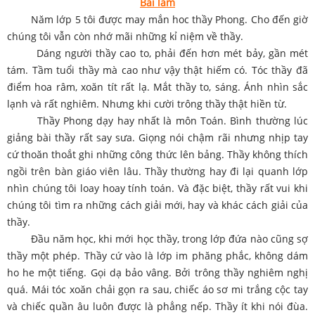
Bài làm
Năm lớp 5 tôi được may mắn hoc thầy Phong. Cho đến giờ
chúng tôi vẫn còn nhớ mãi những kỉ niệm về thầy.
Dáng người thầy cao to, phải đến hơn mét bảy, gần mét
tám. Tầm tuổi thầy mà cao như vậy thật hiếm có. Tóc thầy đã
điểm hoa râm, xoăn tít rất lạ. Mắt thầy to, sáng. Ánh nhìn sắc
lạnh và rất nghiêm. Nhưng khi cười trông thầy thật hiền từ.
Thầy Phong dạy hay nhất là môn Toán. Bình thường lúc
giảng bài thầy rất say sưa. Giọng nói chậm rãi nhưng nhịp tay
cứ thoăn thoắt ghi những công thức lên bảng. Thầy không thích
ngồi trên bàn giáo viên lâu. Thầy thường hay đi lại quanh lớp
nhìn chúng tôi loay hoay tính toán. Và đặc biệt, thầy rất vui khi
chúng tôi tìm ra những cách giải mới, hay và khác cách giải của
thầy.
Đầu năm học, khi mới học thầy, trong lớp đứa nào cũng sợ
thầy một phép. Thầy cứ vào là lớp im phăng phắc, không dám
ho he một tiếng. Gọi dạ bảo vâng. Bởi trông thầy nghiêm nghị
quá. Mái tóc xoăn chải gọn ra sau, chiếc áo sơ mi trắng cộc tay
và chiếc quần âu luôn được là phẳng nếp. Thầy ít khi nói đùa.