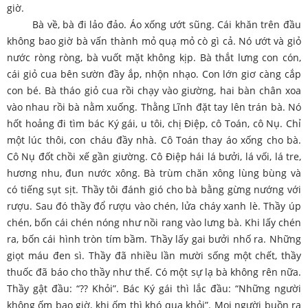
giờ.
Bà về, bà đi lảo đảo. Áo xống ướt sũng. Cái khăn trên đầu
không bao giờ bà vấn thành mỏ quạ mỏ cò gì cả. Nó ướt và giỏ
nước ròng ròng, bà vuốt mặt không kịp. Bà thắt lưng con cón,
cái giỏ cua bên sườn đầy ắp, nhộn nhạo. Con lớn giơ càng cắp
con bé. Bà tháo giỏ cua rồi chạy vào giường, hai bàn chân xoa
vào nhau rồi bà nằm xuống. Thằng Lĩnh đặt tay lên trán bà. Nó
hốt hoảng đi tìm bác Ký gái, u tôi, chị Điệp, cô Toán, cô Nụ. Chỉ
một lúc thôi, con cháu đầy nhà. Cô Toán thay áo xống cho bà.
Cô Nụ đốt chồi xế gần giường. Cô Điệp hái lá bưởi, lá vối, lá tre,
hương nhu, đun nước xông. Bà trùm chăn xông lùng bùng và
có tiếng sụt sịt. Thầy tôi đánh gió cho bà bằng gừng nướng với
rượu. Sau đó thầy đổ rượu vào chén, lửa cháy xanh lè. Thầy úp
chén, bốn cái chén nóng như nồi rang vào lưng bà. Khi lấy chén
ra, bốn cái hình tròn tím bầm. Thầy lấy gai bưởi nhố ra. Những
giọt máu đen sì. Thầy đã nhiều lần mười sống một chết, thầy
thuốc đã báo cho thầy như thế. Có một sự lạ bà không rên nữa.
Thầy gật đầu: “?? Khỏi”. Bác Ký gái thì lắc đầu: “Những người
không ốm bao giờ, khi ốm thì khó qua khỏi”. Mọi người buồn ra