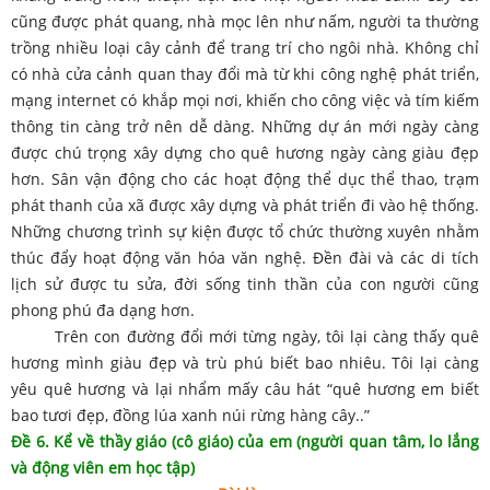
cũng được phát quang, nhà mọc lên như nấm, người ta thường
trồng nhiều loại cây cảnh để trang trí cho ngôi nhà. Không chỉ
có nhà cửa cảnh quan thay đổi mà từ khi công nghệ phát triển,
mạng internet có khắp mọi nơi, khiến cho công việc và tím kiếm
thông tin càng trở nên dễ dàng. Những dự án mới ngày càng
được chú trọng xây dựng cho quê hương ngày càng giàu đẹp
hơn. Sân vận động cho các hoạt động thể dục thể thao, trạm
phát thanh của xã được xây dựng và phát triển đi vào hệ thống.
Những chương trình sự kiện được tổ chức thường xuyên nhằm
thúc đẩy hoạt động văn hóa văn nghệ. Đền đài và các di tích
lịch sử được tu sửa, đời sống tinh thần của con người cũng
phong phú đa dạng hơn.
Trên con đường đổi mới từng ngày, tôi lại càng thấy quê
hương mình giàu đẹp và trù phú biết bao nhiêu. Tôi lại càng
yêu quê hương và lại nhẩm mấy câu hát “quê hương em biết
bao tươi đẹp, đồng lúa xanh núi rừng hàng cây..”
Đề 6. Kể về thầy giáo (cô giáo) của em (người quan tâm, lo lắng
và động viên em học tập)