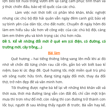
lợn béo tốt nuôi trong vườn em lại càng cảm phục tinh thần và
ý thức chiến đấu, bảo vệ tổ quốc của các chú.
Làm việc nơi thời tiết có phần khó khăn, khắc nghiệt
nhưng các chú bộ đội hải quân vẫn ngày đêm canh giữ, bảo vệ
sự bình yên của dân tộc, cho đất nước. Chuyến đi ngày hôm đó
làm em hiểu sâu sắc hơn về công việc của các chú bộ đội, càng
làm em thêm yêu và kính trọng các chú hơn nữa.
Đề 5. Kể về những đổi mới ở quê em (có điện, có đường, có
trường mới, cây trồng,...)
Bài làm
Quê hương – hai tiếng thiêng liêng vang lên mỗi khi ai đó
nhớ về chốn đã từng chôn rau cắt rốn, gắn bó với biết bao kỉ
niệm, bao kí ức đẹp đẽ. Quê hương tôi, một miền quê trù phú
với sông nước hữu tình, đang từng ngày đổi mới, thay da đổi
thịt, trở nên đẹp đẽ và văn minh hơn.
Tôi thường được nghe bà kể lại về những khó khăn vất vả
thời xưa, thời mà đường làng vẫn còn đất đỏ, chỉ cần một trận
mưa thì trơn như đổ mỡ, còn nắng thì con đường trở thành cơn
lốc bụi, người đi sau không thấy người đi trước. Bà vẫn hay kể,