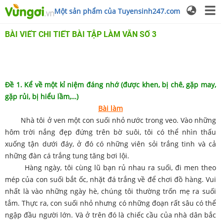
Một sản phẩm của Tuyensinh247.com
BÀI VIẾT CHI TIẾT BÀI TẬP LÀM VĂN SỐ 3
Đề 1. Kể về một kỉ niệm đáng nhớ (được khen, bị chê, gặp may,
gặp rủi, bị hiểu lầm,…)
Bài làm
Nhà tôi ở ven một con suối nhỏ nước trong veo. Vào những
hôm trời nắng đẹp đứng trên bờ suôi, tôi có thể nhìn thấu
xuống tận dưới đáy, ở đó có những viên sỏi trắng tinh và cả
những đàn cá trắng tung tăng bơi lội.
Hàng ngày, tôi cùng lũ bạn rủ nhau ra suối, đi men theo
mép của con suối bắt ốc, nhặt đá trắng về để chơi đồ hàng. Vui
nhất là vào những ngày hè, chúng tôi thường trốn mẹ ra suối
tắm. Thực ra, con suối nhỏ nhưng có những đoạn rất sâu có thể
ngập đầu người lớn. Và ở trên đó là chiếc cầu của nhà dân bắc