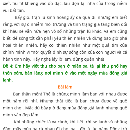
xiết, tíu tít khiêng vác đồ đạc, lau dọn lại nhà cửa trong niềm
vui bất tận.
Bấy giờ, trận lũ kinh hoàng ấy đã qua đi, nhưng em biết
rằng, với sự ô nhiễm môi trường và tình trạng gia tăng biến đổi
khí hậu sẽ vẫn hứa hẹn vô số những trận lũ khác. Và em cũng
biết, để sống tốt cần phải yêu thiên nhiên và đừng bao giờ phá
hoại thiên nhiên, hãy coi thiên nhiên như một quả tim của
chính mình vì “nó” quyết định sự sống còn của con người và cả
hành tinh này. Hãy nghe lấy lời em, đừng quên nhé!
Đề 4: Em hãy viết thư cho bạn ở miền xa, tả lại khu phố hay
thôn xóm, bản làng nơi mình ở vào một ngày mùa đông giá
lạnh.
Bài làm
Bạn thân mến! Thế là chúng mình làm bạn với nhau được
một năm rồi nhỉ. Nhưng thật tiếc là bạn chưa được về quê
mình chơi. Mặc dù bây giờ đang mùa đông giá lạnh nhưng quê
mình vẫn đẹp lắm.
Khi những chiếc lá xa cành, khi tiết trời se lạnh và những
đám mây mùa hạ rủ nhau đi chơi xa... đó là lúc nàng Đông trở