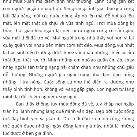
như mùa xuân mà điềm tĩnh như thường. Lạnh cũng gắn kết
con người lại gần nhau hơn. Sáng sáng, tỉnh giấc bao giờ cũng
bắt đầu bằng một cốc nước nóng. Áp nó lên má, để hơi toả lên
mặt, lên mặt thật dễ chịu và vừa tỉnh ngủ. Trời mùa đông bị
thần thời gian kéo ngắn lại nên ai ra ngoài cũng có cảm giác
vừa mới thôi đã trở về. Mọi người trong nhà thấy vui hơn vì lại
quây quần với nhau bên mâm cơm sốt dẻo. Mùa đông, vui nhất
là học sinh đến trường, được khoe với nhau những chiếc áo ấm
thật đẹp, thật rực rỡ. Nhìn những em nhỏ áo quần ấm áp, chạy
nhảy ngoài sân trông nặng nề, chậm chạp như những chú gấu
dễ thương. Những người già ngồi trong nhà đàm đạo, uống
những li trà nóng. Cuộc sống cứ như thế diễn ra, duờng như
thấy bình tĩnh hơn, không vội vàng gấp gáp. Con người tự lắng
mình lại để chiêm nghiệm, suy nghĩ.
Bạn thấy không, tuy mùa đông đã về, tuy khắp nơi ngập
tràn hơi lạnh nhưng làng quê mình vẫn đẹp. Đẹp bởi cuộc sống
nơi đây bình yên và giản dị. Dù có đi đâu xa mình cũng không
thể quên được những ngày đông lạnh giá này, nhất là những
lúc được ở bên gia đình.