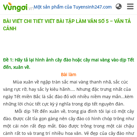
Một sản phẩm của Tuyensinh247.com
BÀI VIẾT CHI TIẾT VIẾT BÀI TẬP LÀM VĂN SỐ 5 – VĂN TẢ
CẢNH
Đề 1: Hãy tả lại hình ảnh cây đào hoặc cây mai vàng vào dịp Tết
đến, xuân về.
Bài làm
Mùa xuân về ngập tràn sắc mai vàng thanh nhã, sắc cúc
vàng rực rỡ, hay sắc ly kiêu hãnh.... Nhưng đặc trưng nhất của
ngày Tết miền Bắc là sắc đào đỏ với nhiều niềm may mắn...kèm
những lời chúc tết cực kỳ ý nghĩa trong dịp tết nguyên đán.
Mỗi dịp Tết đến xuân về, trong gia đình tôi lại có một cây
đào. Được cắt tỉa gọn gàng nên cây đào có hình chóp trông như
một cái nón rất đẹp mắt. Đào được trồng trong một cái chậu
cành rất to và trang trí nhiều hoa văn. Vẻ đẹp của cây đào như