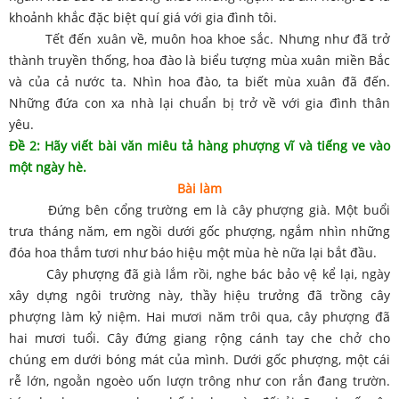
khoảnh khắc đặc biệt quí giá với gia đình tôi.
Tết đến xuân về, muôn hoa khoe sắc. Nhưng như đã trở
thành truyền thống, hoa đào là biểu tượng mùa xuân miền Bắc
và của cả nước ta. Nhìn hoa đào, ta biết mùa xuân đã đến.
Những đứa con xa nhà lại chuẩn bị trở về với gia đình thân
yêu.
Đề 2: Hãy viết bài văn miêu tả hàng phượng vĩ và tiếng ve vào
một ngày hè.
Bài làm
Đứng bên cổng trường em là cây phượng già. Một buổi
trưa tháng năm, em ngồi dưới gốc phượng, ngắm nhìn những
đóa hoa thắm tươi như báo hiệu một mùa hè nữa lại bắt đầu.
Cây phượng đã già lắm rồi, nghe bác bảo vệ kể lại, ngày
xây dựng ngôi trường này, thầy hiệu trưởng đã trồng cây
phượng làm kỷ niệm. Hai mươi năm trôi qua, cây phượng đã
hai mươi tuổi. Cây đứng giang rộng cánh tay che chở cho
chúng em dưới bóng mát của mình. Dưới gốc phượng, một cái
rễ lớn, ngoằn ngoèo uốn lượn trông như con rắn đang trườn.