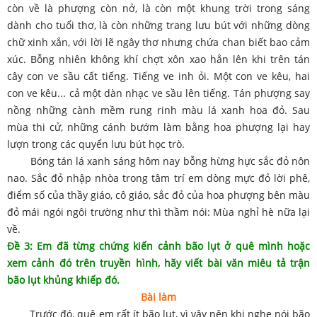
còn về là phượng còn nở, là còn một khung trời trong sáng
dành cho tuổi thơ, là còn những trang lưu bút với những dòng
chữ xinh xắn, với lời lẽ ngây thơ nhưng chứa chan biết bao cảm
xúc. Bỗng nhiên không khí chợt xôn xao hẳn lên khi trên tán
cây con ve sầu cất tiếng. Tiếng ve inh ỏi. Một con ve kêu, hai
con ve kêu... cả một dàn nhạc ve sầu lên tiếng. Tán phượng say
nồng những cành mềm rung rinh màu lá xanh hoa đỏ. Sau
mùa thi cử, những cánh bướm làm bằng hoa phượng lại hay
lượn trong các quyển lưu bút học trò.
Bóng tán lá xanh sáng hôm nay bỗng hừng hực sắc đỏ nôn
nao. Sắc đỏ nhập nhòa trong tâm trí em dòng mực đỏ lời phê,
điểm số của thầy giáo, cô giáo, sắc đỏ của hoa phượng bên màu
đỏ mái ngói ngôi trường như thì thầm nói: Mùa nghỉ hè nữa lại
về.
Đề 3: Em đã từng chứng kiến cảnh bão lụt ở quê mình hoặc
xem cảnh đó trên truyền hình, hãy viết bài văn miêu tả trận
bão lụt khủng khiếp đó.
Bài làm
Trước đó, quê em rất ít bão lụt, vì vậy nên khi nghe nói bão