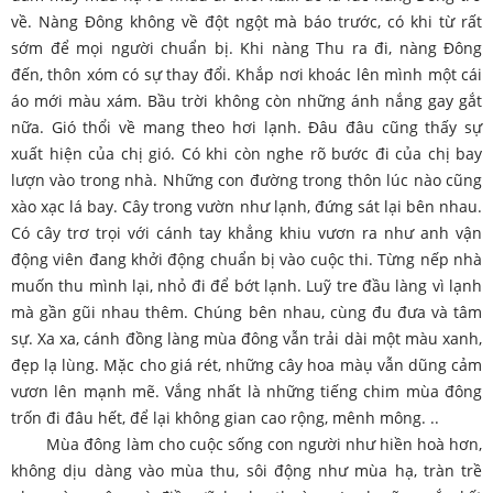
về. Nàng Đông không về đột ngột mà báo trước, có khi từ rất
sớm để mọi người chuẩn bị. Khi nàng Thu ra đi, nàng Đông
đến, thôn xóm có sự thay đổi. Khắp nơi khoác lên mình một cái
áo mới màu xám. Bầu trời không còn những ánh nắng gay gắt
nữa. Gió thổi về mang theo hơi lạnh. Đâu đâu cũng thấy sự
xuất hiện của chị gió. Có khi còn nghe rõ bước đi của chị bay
lượn vào trong nhà. Những con đường trong thôn lúc nào cũng
xào xạc lá bay. Cây trong vườn như lạnh, đứng sát lại bên nhau.
Có cây trơ trọi với cánh tay khẳng khiu vươn ra như anh vận
động viên đang khởi động chuẩn bị vào cuộc thi. Từng nếp nhà
muốn thu mình lại, nhỏ đi để bớt lạnh. Luỹ tre đầu làng vì lạnh
mà gần gũi nhau thêm. Chúng bên nhau, cùng đu đưa và tâm
sự. Xa xa, cánh đồng làng mùa đông vẫn trải dài một màu xanh,
đẹp lạ lùng. Mặc cho giá rét, những cây hoa màụ vẫn dũng cảm
vươn lên mạnh mẽ. Vắng nhất là những tiếng chim mùa đông
trốn đi đâu hết, để lại không gian cao rộng, mênh mông. ..
Mùa đông làm cho cuộc sống con người như hiền hoà hơn,
không dịu dàng vào mùa thu, sôi động như mùa hạ, tràn trề