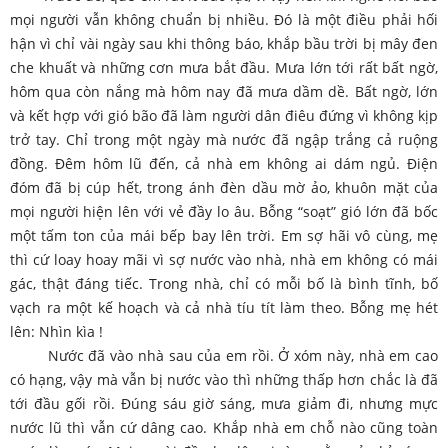
mọi người vẫn không chuẩn bị nhiều. Đó là một điều phải hối
hận vì chỉ vài ngày sau khi thông báo, khắp bầu trời bị mây đen
che khuất và những cơn mưa bắt đầu. Mưa lớn tới rất bất ngờ,
hôm qua còn nắng mà hôm nay đã mưa dầm dề. Bất ngờ, lớn
và kết hợp với gió bão đã làm người dân điêu đứng vì không kịp
trở tay. Chỉ trong một ngày mà nước đã ngập trắng cả ruộng
đồng. Đêm hôm lũ đến, cả nhà em không ai dám ngủ. Điện
đóm đã bị cúp hết, trong ánh đèn dầu mờ ảo, khuôn mặt của
mọi người hiện lên với vẻ đầy lo âu. Bỗng “soạt” gió lớn đã bốc
một tấm ton của mái bếp bay lên trời. Em sợ hãi vô cùng, mẹ
thì cứ loay hoay mãi vì sợ nước vào nhà, nhà em không có mái
gác, thật đáng tiếc. Trong nhà, chỉ có mỗi bố là bình tĩnh, bố
vạch ra một kế hoạch và cả nhà tíu tít làm theo. Bỗng mẹ hét
lên: Nhìn kìa !
Nước đã vào nhà sau của em rồi. Ở xóm này, nhà em cao
có hạng, vậy mà vẫn bị nước vào thì những thấp hơn chắc là đã
tới đầu gối rồi. Đúng sáu giờ sáng, mưa giảm đi, nhưng mực
nước lũ thì vẫn cứ dâng cao. Khắp nhà em chỗ nào cũng toàn