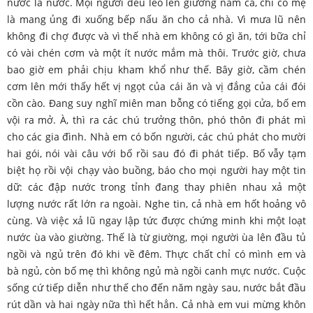
nước là nước. Mọi người đều leo lên giường nằm cả, chỉ có mẹ
là mang ủng đi xuống bếp nấu ăn cho cả nhà. Vì mưa lũ nên
không đi chợ được và vì thế nhà em không có gì ăn, tới bữa chỉ
có vài chén cơm và một ít nước mắm mà thôi. Trước giờ, chưa
bao giờ em phải chịu kham khổ như thế. Bây giờ, cầm chén
cơm lên mới thấy hết vị ngọt của cái ăn và vị đắng của cái đói
cồn cào. Đang suy nghĩ miên man bỗng có tiếng gọi cửa, bố em
vội ra mở. À, thì ra các chú trưởng thôn, phó thôn đi phát mì
cho các gia đình. Nhà em có bốn người, các chú phát cho mười
hai gói, nói vài câu với bố rồi sau đó đi phát tiếp. Bố vẫy tạm
biệt họ rồi vội chạy vào buồng, báo cho mọi người hay một tin
dữ: các đập nước trong tỉnh đang thay phiên nhau xả một
lượng nước rất lớn ra ngoài. Nghe tin, cả nhà em hốt hoảng vô
cùng. Và việc xả lũ ngay lập tức được chứng minh khi một loạt
nước ùa vào giường. Thế là từ giường, mọi người ùa lên đầu tủ
ngồi và ngủ trên đó khi về đêm. Thực chất chỉ có mình em và
bà ngủ, còn bố mẹ thì không ngủ mà ngồi canh mực nước. Cuộc
sống cứ tiếp diễn như thế cho đến năm ngày sau, nước bắt đầu
rút dần và hai ngày nữa thì hết hẳn. Cả nhà em vui mừng khôn