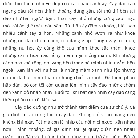
được tôn thêm nhờ vẻ đẹp của cái chậu cảnh ấy. Cây đào cao
ngang đầu tôi nên thỉnh thoảng đứng gần, tôi thủ thỉ bên tai
đào như hai người bạn. Thân cây nhỏ nhưng cứng cáp, mặc
một cái áo gilê màu nâu sậm. Từ thân ấy đâm ra không biết bao
nhiêu cánh tay tí hon. Những cành nhỏ vươn ra như khoe
những nụ đào chúm chím, còn đang e ấp. Từng ngày trôi qua,
những nụ hoa ấy cũng khẽ cựa mình khoe sắc thắm, khoe
những cánh hoa màu hồng mềm mại, mỏng manh. Khi những
cánh hoa xoè rộng, nhị vàng bên trong hé mình nhìn ngắm bên
ngoài. Xen lẫn với nụ hoa là những mầm xanh nhú lộc nhưng
có khi đã bật mình thành những chiếc lá xanh. Để thêm phân
hấp dẫn, bố con tôi còn quàng lên mình cây đào những chòm
đèn xanh đỏ nhấp nháy. Buổi tối, khi bật đèn nhìn cây đào càng
thêm phần rực rỡ, kiêu sa...
Cây đào dường như trở thành tâm điểm của sư chú ý. Cả
gia đình tôi ai cũng thích cây đào. Không chỉ vì nó mang đến
không khí ngày Tết mà còn là nhịp cầu nối mọi người gần nhau
hơn. Thỉnh thoảng, cả gia đình tôi lại quây quần bên nhau
ngắm hoa đào và thưởng thức những ngụm trà ấm nóng. Đó là