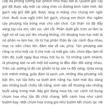
Lớp da phong sương bạc phếch như màu đất ải. Quanh gốc cây
giờ đã được xây một cái vòng tròn có đường kính năm mét. Bờ
gạch xây giữ đất gốc được láng xi măng cho chúng em ngồi
chơi. Buổi trưa ngồi trên bờ gạch, chúng em thích thú ngắm
cây phượng tỏa bóng mát cho sân chơi. Cái thân nó đã đẫy
vòng tay của em, sần sùi, cằn cỗi. Phần dưới gốc tròn vo làm ta
ngỡ nó sẽ cao vút lên nhưng không, chỉ khoảng hơn hai mét là
nó phân ra làm hai, rồi từ hai phần thân ấy các cành đua nhau
mọc ra xiên chéo lên, đâm xòe về các phía. Tán phượng xòe
rộng ra như một cái ô che mát cả một góc sân, chim đậu làm tổ
trên đó, suốt ngày đua nhau hót líu lo. Từ những cành nhánh,
lá phượng xòe ra với một bộ xương lá đều đặn đối xứng nhau.
Trên các xương lá đó các phiến lá lại xòe ra đối xứng. Giữa vùng
trời mênh mông, giữa đám lá xanh um, những đóa phượng nổi
bật lên, rực lửa kiêu sa dưới ánh nắng hạ; tươi mát dịu dàng
vào những buổi chiều tắt nắng; xinh xắn dễ thương vào những
buổi sáng trong mát. Bây giờ đang mùa hè, các cành nở bung
chùm hoa như lửa đỏ chói chang. Mỗi cánh hoa như cánh
bướm bay. Một chùm hoa trong gió như bướm kết chùm lại. Hè