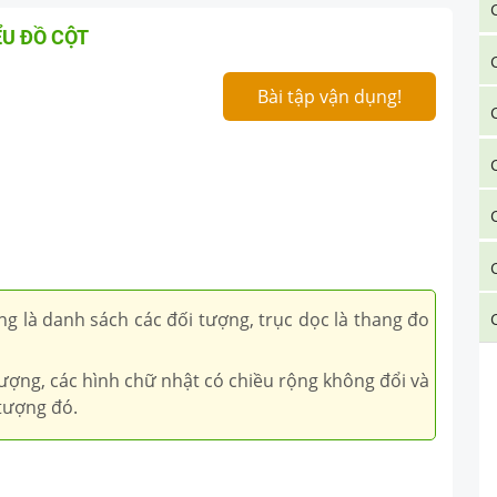
ỂU ĐỒ CỘT
Bài tập vận dụng!
ang là danh sách các đối tượng, trục dọc là thang đo
tượng, các hình chữ nhật có chiều rộng không đổi và
 tượng đó.