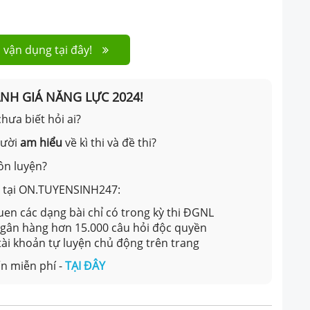
 vận dụng tại đây!
ÁNH GIÁ NĂNG LỰC 2024!
hưa biết hỏi ai?
gười
am hiểu
về kì thi và đề thi?
ôn luyện?
ản tại ON.TUYENSINH247:
en các dạng bài chỉ có trong kỳ thi ĐGNL
 ngân hàng hơn 15.000 câu hỏi độc quyền
 tài khoản tự luyện chủ động trên trang
n miễn phí -
TẠI ĐÂY