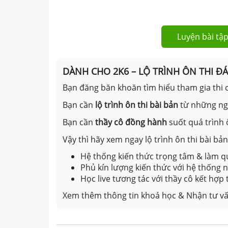
Luyện bài tập
DÀNH CHO 2K6 – LỘ TRÌNH ÔN THI Đ
Bạn đăng băn khoăn tìm hiểu tham gia thi c
Bạn cần
lộ trình ôn thi bài bản
từ những n
Bạn cần
thầy cô đồng hành
suốt quá trình 
Vậy thì hãy xem ngay lộ trình ôn thi bài b
Hệ thống kiến thức trọng tâm & làm qu
Phủ kín lượng kiến thức với hệ thống
Học live tương tác với thầy cô kết hợp
Xem thêm thông tin khoá học & Nhận tư vấ