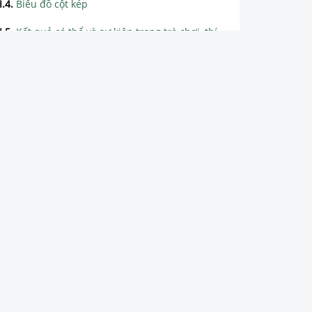
I.4
.
Biểu đồ cột kép
I.5
.
Kết quả có thể và sự kiện trong trò chơi, thí nghiệm
I.6
.
Xác suất thực nghiệm
I.7
.
Ôn tập cuối chương IX