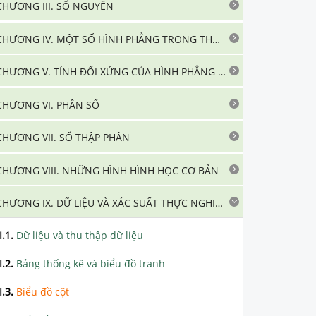
CHƯƠNG III. SỐ NGUYÊN
CHƯƠNG IV. MỘT SỐ HÌNH PHẲNG TRONG THỰC TIỄN
CHƯƠNG V. TÍNH ĐỐI XỨNG CỦA HÌNH PHẲNG TRONG THỰC TIỄN
CHƯƠNG VI. PHÂN SỐ
CHƯƠNG VII. SỐ THẬP PHÂN
CHƯƠNG VIII. NHỮNG HÌNH HÌNH HỌC CƠ BẢN
CHƯƠNG IX. DỮ LIỆU VÀ XÁC SUẤT THỰC NGHIỆM
I.1
.
Dữ liệu và thu thập dữ liệu
I.2
.
Bảng thống kê và biểu đồ tranh
I.3
.
Biểu đồ cột