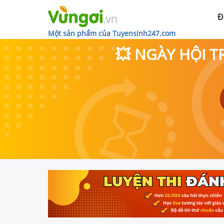
Đ
Một sản phẩm của Tuyensinh247.com
💥 NGÀY HỘI T