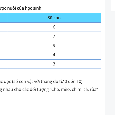
ược nuôi của học sinh
Số con
6
7
9
4
3
ục dọc (số con vật với thang đo từ 0 đến 10)
g nhau cho các đối tượng “Chó, mèo, chim, cá, rùa”
3