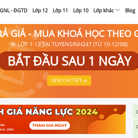
GNL - ĐGTD
Lớp 12
Lớp 11
Lớp 10
Lớp khác
Blog
RẢ GIÁ - MUA KHOÁ HỌC THEO
🎯 LỚP 1-12 TẠI TUYENSINH247 (TỪ 10-12/08)
BẮT ĐẦU SAU 1 NGÀY
XEM CHI TIẾT