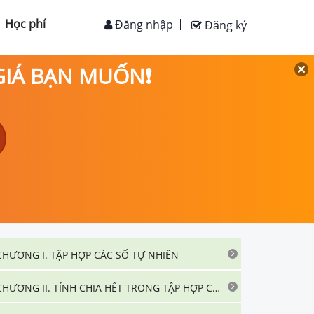
Học phí
Đăng nhập
Đăng ký
 GIÁ BẠN MUỐN❗
CHƯƠNG I. TẬP HỢP CÁC SỐ TỰ NHIÊN
CHƯƠNG II. TÍNH CHIA HẾT TRONG TẬP HỢP CÁC SỐ TỰ NHIÊN