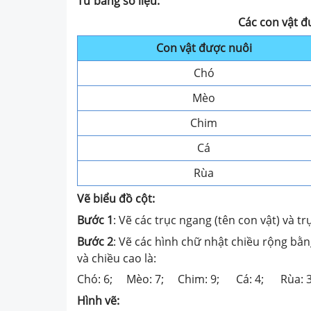
Từ bảng số liệu:
Các con vật đ
Con vật được nuôi
Chó
Mèo
Chim
Cá
Rùa
Vẽ biểu đồ cột:
Bước 1
: Vẽ các trục ngang (tên con vật) và tr
Bước 2
: Vẽ các hình chữ nhật chiều rộng bằn
và chiều cao là:
Chó: 6; Mèo: 7; Chim: 9; Cá: 4; Rùa: 
Hình vẽ: