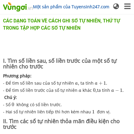
Một sản phẩm của Tuyensinh247.com
CÁC DẠNG TOÁN VỀ CÁCH GHI SỐ TỰ NHIÊN, THỨ TỰ
TRONG TẬP HỢP CÁC SỐ TỰ NHIÊN
I. Tìm số liền sau, số liền trước của một số tự
nhiên cho trước
Phương pháp:
a
+
1.
a
,
- Để tìm số liền sau của số tự nhiên
,
ta tính
+
1.
a
a
0
,
a
−
1.
a
- Để tìm số liền trước của số tự nhiên
khác
0
,
ta tính
−
1.
a
a
Chú ý:
0
- Số
0
không có số liền trước.
1
- Hai số tự nhiên liên tiếp thì hơn kém nhau
1
đơn vị.
II. Tìm các số tự nhiên thỏa mãn điều kiện cho
trước