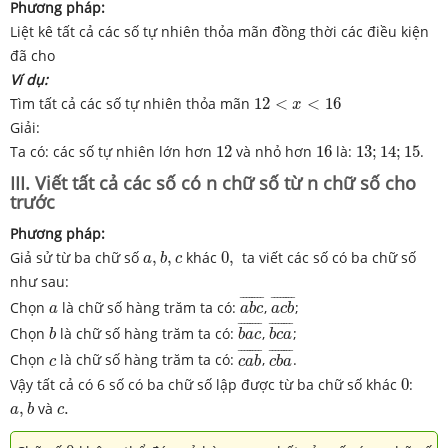
Phương pháp:
Liệt kê tất cả các số tự nhiên thỏa mãn đồng thời các điều kiện
đã cho
Ví dụ:
12
<
x
<
16
Tìm tất cả các số tự nhiên thỏa mãn
12
<
<
16
x
Giải:
13
;
14
;
15
12
16
Ta có: các số tự nhiên lớn hơn
12
và nhỏ hơn
16
là:
13
;
14
;
15
.
III. Viết tất cả các số có n chữ số từ n chữ số cho
trước
Phương pháp:
a
,
b
,
c
0
,
Giả sử từ ba chữ số
,
,
khác
0
,
ta viết các số có ba chữ số
a
b
c
như sau:
a
b
c
¯
a
c
b
¯
a
¯
¯¯¯¯¯¯
¯
¯
¯¯¯¯¯¯
¯
Chọn
là chữ số hàng trăm ta có:
,
;
a
a
b
c
a
c
b
b
a
c
¯
b
c
a
¯
b
¯
¯¯¯¯¯¯
¯
¯
¯¯¯¯¯¯
¯
Chọn
là chữ số hàng trăm ta có:
,
;
b
b
a
c
b
c
a
c
a
b
¯
c
b
a
¯
c
¯
¯¯¯¯¯¯
¯
¯
¯¯¯¯¯¯
¯
Chọn
là chữ số hàng trăm ta có:
,
.
c
c
a
b
c
b
a
0
Vậy tất cả có 6 số có ba chữ số lập được từ ba chữ số khác
0
:
a
,
b
c
.
,
và
.
a
b
c
0