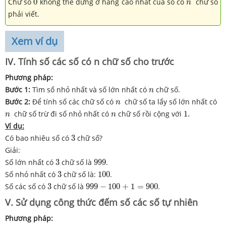
n
Chữ số
0
không thể đứng ở hàng cao nhất của số có
chữ số
n
phải viết.
Xem ví dụ
IV. Tính số các số có n chữ số cho trước
Phương pháp:
n
Bước 1:
Tìm số nhỏ nhất và số lớn nhất có
chữ số.
n
n
Bước 2:
Để tính số các chữ số có
chữ số ta lấy số lớn nhất có
n
1.
n
n
chữ số trừ đi số nhỏ nhất có
chữ số rồi cộng với
1.
n
n
Ví dụ:
3
Có bao nhiêu số có
3
chữ số?
Giải:
3
999
Số lớn nhất có
3
chữ số là
999
.
3
100
Số nhỏ nhất có
3
chữ số là:
100
.
3
999
−
100
+
1
=
900
Số các số có
3
chữ số là
999
−
100
+
1
=
900
.
V. Sử dụng công thức đếm số các số tự nhiên
Phương pháp: