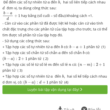
b
,
a
Để đếm các số tự nhiên từ
đến
,
hai số liên tiếp cách nhau
a
b
d
đơn vị, ta dùng công thức sau:
d
b
−
a
d
+
1
−
b
a
+
1
hay bằng (số cuối – số đầu):khoảng cách +1.
d
- Căn cứ vào các phần tử đã được liệt kê hoặc căn cứ vào tính
chất đặc trưng cho các phần tử của tập hợp cho trước, ta có thể
tìm được số phần tử của tập hợp đó.
- Sử dụng các công thức sau:
b
b
−
a
+
1
a
+ Tập hợp các số tự nhiên từ
đến
có:
−
+
1
phần tử (1)
a
b
b
a
b
a
+ Tập hợp các số chẵn từ số chẵn
đến số chẵn
có:
a
b
(
b
−
a
)
:
2
+
1
(
−
)
:
2
+
1
phần tử ( 2)
b
a
(
n
−
m
)
:
2
+
1
m
n
+ Tập hợp các số lẻ từ số lẻ
đến số lẻ
có:
(
−
)
:
2
+
1
m
n
n
m
phần tử ( 3)
b
,
a
+ Tập hợp các số tự nhiên từ
đến
,
hai số kế tiếp cách nhau
a
b
(
b
−
a
)
:
d
+
1
d đơn vị, có:
(
−
)
:
+
1
phần tử (4)
b
a
d
Luyện bài tập vận dụng tại đây!
Báo lỗi
Tải về