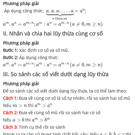
Phương pháp giải
=
a
n
;
a


.
a
.
a
.

.
.
.

.
a
⏟
n

t
h
u
a
s
o
n
Áp dụng công thức:
.
.
.
.
.
.
.
=
;
a
a
a
a
a
t
h
u
a
s
o
n
a
m
.
a
n
=
a
m
+
n
;
a
m
:
a
n
=
a
m
−
n
(
a
≠
0
,
m
≥
n
)
+
−
m
n
m
n
m
n
m
n
.
=
;
:
=
(
≠
0
,
≥
)
a
a
a
a
a
a
a
m
n
II. Nhân và chia hai lũy thừa cùng cơ số
Phương pháp giải
Bước 1:
Xác định cơ số và số mũ.
Bước 2:
Áp dụng công thức:
a
m
.
a
n
=
a
m
+
n
;
a
m
:
a
n
=
a
m
−
n
(
a
≠
0
,
m
≥
n
)
+
−
m
n
m
n
m
n
m
n
.
=
;
:
=
(
≠
0
,
≥
)
a
a
a
a
a
a
a
m
n
III. So sánh các số viết dưới dạng lũy thừa
Phương pháp giải
Để so sánh các số viết dưới dạng lũy thừa, ta có thể làm theo:
Cách 1:
Đưa về cùng cơ số là số tự nhiên, rồi so sánh hai số mũ
a
m
>
a
n
m
>
n
m
n
Nếu
>
thì
>
m
n
a
a
Cách 2:
Đưa về cùng số mũ rồi so sánh hai cơ số
a
>
b
a
m
>
b
m
m
m
Nếu
>
thì
>
a
b
a
b
Cách 3:
Tính cụ thể rồi so sánh
a
<
b
;
b
<
c
Ngoài ra ta còn sử dụng tính chất bắc cầu: Nếu
<
;
<
thì
a
b
b
c