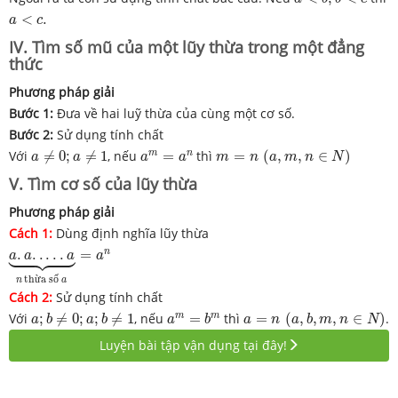
a
<
c
.
<
.
a
c
IV. Tìm số mũ của một lũy thừa trong một đẳng
thức
Phương pháp giải
Bước 1:
Đưa về hai luỹ thừa của cùng một cơ số.
Bước 2:
Sử dụng tính chất
m
=
n
(
a
,
m
,
n
∈
N
)
a
≠
0
;
a
≠
1
a
m
=
a
n
m
n
Với
≠
0
;
≠
1
, nếu
=
thì
=
(
,
,
∈
)
a
a
a
a
m
n
a
m
n
N
V. Tìm cơ số của lũy thừa
Phương pháp giải
Cách 1:
Dùng định nghĩa lũy thừa
=
a
n
a


.
a
.
.

.
.
.

a
⏟
n

t
h
ừ
a
s
ố
a
n
.
.
.
.
.
.
=
a
a
a
a
t
h
ừ
a
s
ố
n
a
Cách 2:
Sử dụng tính chất
a
=
n
(
a
,
b
,
m
,
n
∈
N
)
a
;
b
≠
0
;
a
;
b
≠
1
a
m
=
b
m
m
m
Với
;
≠
0
;
;
≠
1
, nếu
=
thì
=
(
,
,
,
∈
)
.
a
b
a
b
a
b
a
n
a
b
m
n
N
Luyện bài tập vận dụng tại đây!