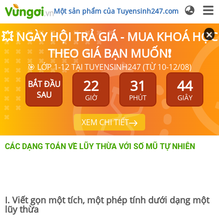
Một sản phẩm của Tuyensinh247.com
💥 NGÀY HỘI TRẢ GIÁ - MUA KHOÁ HỌC
THEO GIÁ BẠN MUỐN❗
🎯 LỚP 1-12 TẠI TUYENSINH247 (TỪ 10-12/08)
22
31
44
BẮT ĐẦU
SAU
GIỜ
PHÚT
GIÂY
XEM CHI TIẾT
CÁC DẠNG TOÁN VỀ LŨY THỪA VỚI SỐ MŨ TỰ NHIÊN
I. Viết gọn một tích, một phép tính dưới dạng một
lũy thừa