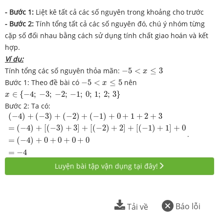
- Bước 1:
Liệt kê tất cả các số nguyên trong khoảng cho trước
- Bước 2:
Tính tổng tất cả các số nguyên đó, chú ý nhóm từng
cặp số đối nhau bằng cách sử dụng tính chất giao hoán và kết
hợp.
Ví dụ:
−
5
<
x
≤
3
Tính tổng các số nguyên thỏa mãn:
−
5
<
≤
3
x
−
5
<
x
≤
5
Bước 1: Theo đề bài có
−
5
<
≤
5
nên
x
x
∈
{
−
4
;
−
3
;
−
2
;
−
1
;
0
;
1
;
2
;
3
}
∈
{
−
4
;
−
3
;
−
2
;
−
1
;
0
;
1
;
2
;
3
}
x
Bước 2: Ta có:
(
−
4
)
+
(
−
3
)
+
(
−
2
)
+
(
−
1
)
+
0
+
1
+
2
+
3
=
(
−
4
)
+
[
(
−
3
)
+
3
]
+
[
(
−
2
)
+
2
]
+
[
(
−
4
)
+
(
−
3
)
+
(
−
2
)
+
(
−
1
)
+
0
+
1
+
2
+
3
=
(
−
4
)
+
[
(
−
3
)
+
3
]
+
[
(
−
2
)
+
2
]
+
[
(
−
1
)
+
1
]
+
0
.
=
(
−
4
)
+
0
+
0
+
0
+
0
=
−
4
Luyện bài tập vận dụng tại đây!
Báo lỗi
Tải về