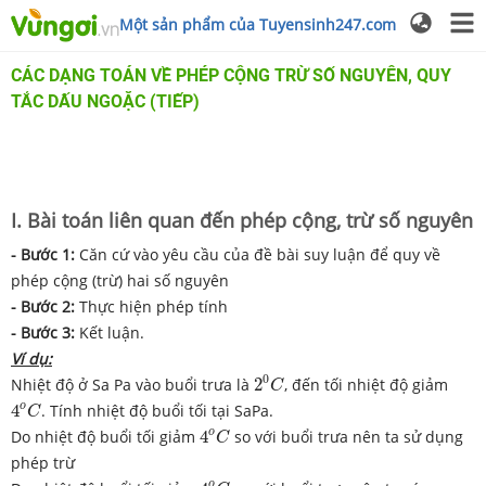
Một sản phẩm của Tuyensinh247.com
CÁC DẠNG TOÁN VỀ PHÉP CỘNG TRỪ SỐ NGUYÊN, QUY
TẮC DẤU NGOẶC (TIẾP)
I. Bài toán liên quan đến phép cộng, trừ số nguyên
- Bước 1:
Căn cứ vào yêu cầu của đề bài suy luận để quy về
phép cộng (trừ) hai số nguyên
- Bước 2:
Thực hiện phép tính
- Bước 3:
Kết luận.
Ví dụ:
2
0
C
0
Nhiệt độ ở Sa Pa vào buổi trưa là
2
, đến tối nhiệt độ giảm
C
4
o
C
o
4
. Tính nhiệt độ buổi tối tại SaPa.
C
4
o
C
o
Do nhiệt độ buổi tối giảm
4
so với buổi trưa nên ta sử dụng
C
phép trừ
4
o
C
o