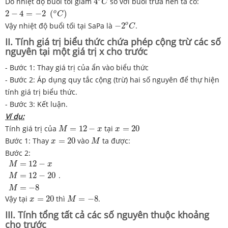
Do nhiệt độ buổi tối giảm
4
so với buổi trưa nên ta có:
C
2
−
4
=
−
2
(
o
C
)
o
2
−
4
=
−
2
(
)
C
−
2
o
C
o
Vậy nhiệt độ buổi tối tại SaPa là
−
2
.
C
II. Tính giá trị biểu thức chứa phép cộng trừ các số
nguyên tại một giá trị x cho trước
- Bước 1: Thay giá trị của ẩn vào biểu thức
- Bước 2: Áp dụng quy tắc cộng (trừ) hai số nguyên để thự hiện
tính giá trị biểu thức.
- Bước 3: Kết luận.
Ví dụ:
M
=
12
−
x
x
=
20
Tính giá trị của
=
12
−
tại
=
20
M
x
x
M
x
=
20
Bước 1: Thay
=
20
vào
ta được:
x
M
Bước 2:
M
=
12
−
x
M
=
12
−
20
M
=
−
8
=
12
−
M
x
.
=
12
−
20
M
=
−
8
M
M
=
−
8
x
=
20
Vậy tại
=
20
thì
=
−
8
.
x
M
III. Tính tổng tất cả các số nguyên thuộc khoảng
cho trước