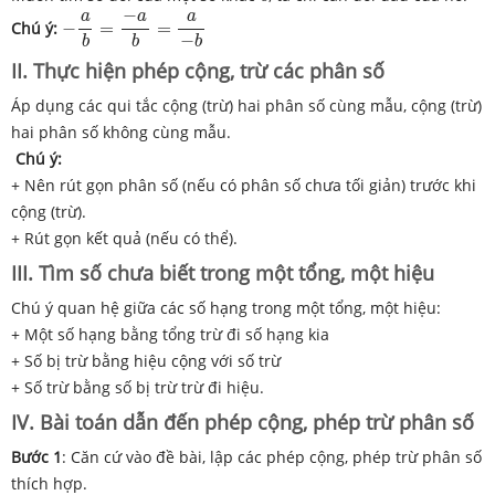
−
a
b
=
−
a
b
=
a
−
b
−
a
a
a
Chú ý:
−
=
=
−
b
b
b
II. Thực hiện phép cộng, trừ các phân số
Áp dụng các qui tắc cộng (trừ) hai phân số cùng mẫu, cộng (trừ)
hai phân số không cùng mẫu.
Chú ý:
+ Nên rút gọn phân số (nếu có phân số chưa tối giản) trước khi
cộng (trừ).
+ Rút gọn kết quả (nếu có thể).
III. Tìm số chưa biết trong một tổng, một hiệu
Chú ý quan hệ giữa các số hạng trong một tổng, một hiệu:
+ Một số hạng bằng tổng trừ đi số hạng kia
+ Số bị trừ bằng hiệu cộng với số trừ
+ Số trừ bằng số bị trừ trừ đi hiệu.
IV. Bài toán dẫn đến phép cộng, phép trừ phân số
Bước 1
: Căn cứ vào đề bài, lập các phép cộng, phép trừ phân số
thích hợp.