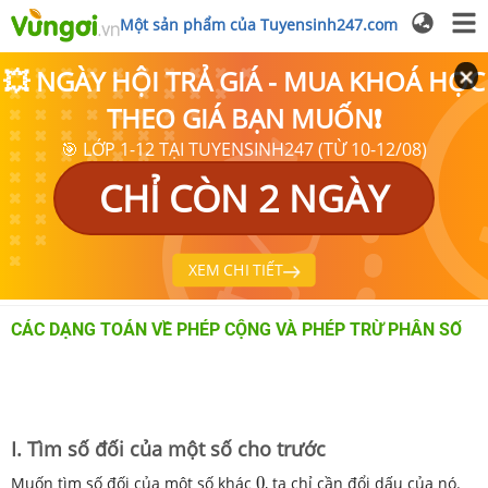
Một sản phẩm của Tuyensinh247.com
💥 NGÀY HỘI TRẢ GIÁ - MUA KHOÁ HỌC
THEO GIÁ BẠN MUỐN❗
🎯 LỚP 1-12 TẠI TUYENSINH247 (TỪ 10-12/08)
CHỈ CÒN 2 NGÀY
XEM CHI TIẾT
CÁC DẠNG TOÁN VỀ PHÉP CỘNG VÀ PHÉP TRỪ PHÂN SỐ
I. Tìm số đối của một số cho trước
0
Muốn tìm số đối của một số khác
0
, ta chỉ cần đổi dấu của nó.