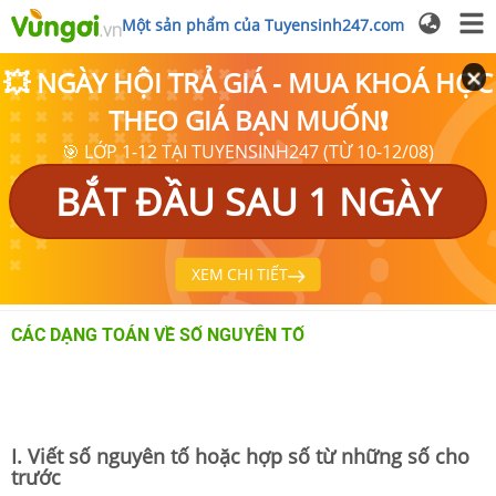
Một sản phẩm của Tuyensinh247.com
💥 NGÀY HỘI TRẢ GIÁ - MUA KHOÁ HỌC
THEO GIÁ BẠN MUỐN❗
🎯 LỚP 1-12 TẠI TUYENSINH247 (TỪ 10-12/08)
BẮT ĐẦU SAU 1 NGÀY
XEM CHI TIẾT
CÁC DẠNG TOÁN VỀ SỐ NGUYÊN TỐ
I. Viết số nguyên tố hoặc hợp số từ những số cho
trước