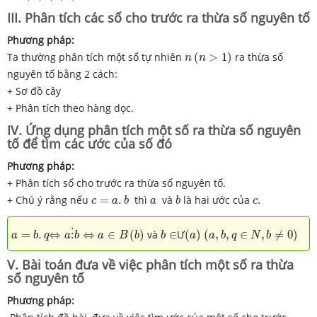
III. Phân tích các số cho trước ra thừa số nguyên tố
Phương pháp:
n
(
n
>
1
)
Ta thường phân tích một số tự nhiên
(
>
1
)
ra thừa số
n
n
nguyên tố bằng 2 cách:
+ Sơ đồ cây
+ Phân tích theo hàng dọc.
IV. Ứng dụng phân tích một số ra thừa số nguyên
tố để tìm các ước của số đó
Phương pháp:
+ Phân tích số cho trước ra thừa số nguyên tố.
c
=
a
.
b
b
a
c
.
+ Chú ý rằng nếu
=
.
thì
và
là hai ước của
.
c
a
b
a
b
c
⇔
a
⋮
b
⇔
a
∈
B
(
b
)
(
a
)
(
a
,
b
,
q
∈
N
,
b
≠
0
)
a
=
b
.
q
b
∈
=
.
⇔
⋮
⇔
∈
(
)
và
∈
Ư
(
)
(
,
,
∈
,
≠
0
)
a
b
q
a
b
a
B
b
b
a
a
b
q
N
b
V. Bài toán đưa về việc phân tích một số ra thừa
số nguyên tố
Phương pháp: