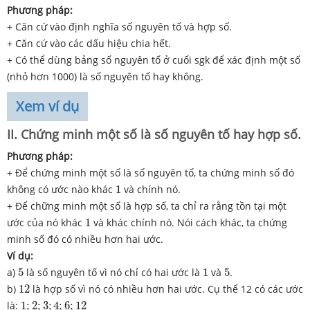
Phương pháp:
+ Căn cứ vào định nghĩa số nguyên tố và hợp số.
+ Căn cứ vào các dấu hiệu chia hết.
+ Có thể dùng bảng số nguyên tố ở cuối sgk để xác định một số
(nhỏ hơn 1000) là số nguyên tố hay không.
Xem ví dụ
II. Chứng minh một số là số nguyên tố hay hợp số.
Phương pháp:
+ Để chứng minh một số là số nguyên tố, ta chứng minh số đó
1
không có ước nào khác
1
và chính nó.
+ Để chững minh một số là hợp số, ta chỉ ra rằng tồn tại một
1
ước của nó khác
1
và khác chính nó. Nói cách khác, ta chứng
minh số đó có nhiều hơn hai ước.
Ví dụ:
5
1
5
a)
5
là số nguyên tố vì nó chỉ có hai ước là
1
và
5
.
12
b)
12
là hợp số vì nó có nhiều hơn hai ước. Cụ thể 12 có các ước
1
;
2
;
3
;
4
;
6
;
12
là:
1
;
2
;
3
;
4
;
6
;
12