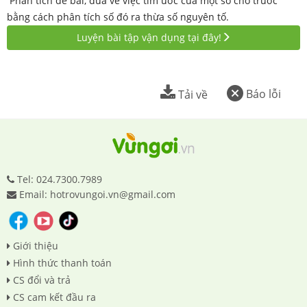
Phân tích đề bài, đưa về việc tìm ước của một số cho trước
bằng cách phân tích số đó ra thừa số nguyên tố.
Luyện bài tập vận dụng tại đây!
Báo lỗi
Tải về
Tel: 024.7300.7989
Email: hotrovungoi.vn@gmail.com
Giới thiệu
Hình thức thanh toán
CS đổi và trả
CS cam kết đầu ra