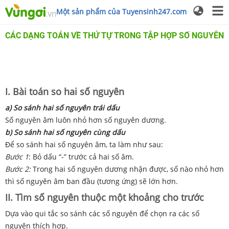
Một sản phẩm của Tuyensinh247.com
CÁC DẠNG TOÁN VỀ THỨ TỰ TRONG TẬP HỢP SỐ NGUYÊN
I. Bài toán so hai số nguyên
a) So sánh hai số nguyên trái dấu
Số nguyên âm luôn nhỏ hơn số nguyên dương.
b) So sánh hai số nguyên cùng dấu
Để so sánh hai số nguyên âm, ta làm như sau:
Bước 1
: Bỏ dấu “-” trước cả hai số âm.
Bước 2:
Trong hai số nguyên dương nhận được, số nào nhỏ hơn
thì số nguyên âm ban đầu (tương ứng) sẽ lớn hơn.
II. Tìm số nguyên thuộc một khoảng cho trước
Dựa vào qui tắc so sánh các số nguyên để chọn ra các số
nguyên thích hợp.