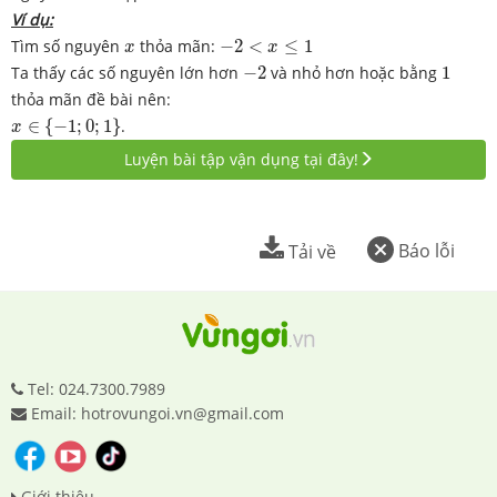
Ví dụ:
−
2
<
x
≤
1
x
Tìm số nguyên
thỏa mãn:
−
2
<
≤
1
x
x
−
2
1
Ta thấy các số nguyên lớn hơn
−
2
và nhỏ hơn hoặc bằng
1
thỏa mãn đề bài nên:
x
∈
{
−
1
;
0
;
1
}
∈
{
−
1
;
0
;
1
}
.
x
Luyện bài tập vận dụng tại đây!
Báo lỗi
Tải về
Tel: 024.7300.7989
Email: hotrovungoi.vn@gmail.com
Giới thiệu