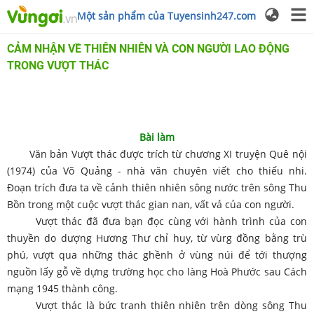
Một sản phẩm của Tuyensinh247.com
CẢM NHẬN VỀ THIÊN NHIÊN VÀ CON NGƯỜI LAO ĐỘNG
TRONG VƯỢT THÁC
Bài làm
Văn bản Vượt thác được trích từ chương XI truyện Quê nội
(1974) của Võ Quảng - nhà văn chuyên viết cho thiếu nhi.
Đoạn trích đưa ta về cảnh thiên nhiên sông nước trên sông Thu
Bồn trong một cuộc vượt thác gian nan, vất vả của con người.
Vượt thác đã đưa bạn đọc cùng với hành trình của con
thuyền do dượng Hương Thư chỉ huy, từ vùrg đồng bằng trù
phú, vượt qua những thác ghềnh ở vùng núi để tới thượng
nguồn lấy gỗ về dựng trường học cho làng Hoà Phước sau Cách
mạng 1945 thành công.
Vượt thác là bức tranh thiên nhiên trên dòng sông Thu