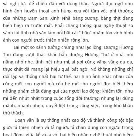
và nghị lực để chiến đấu với dòng thác. Người đọc ngỡ như
hình ảnh huyền thoại anh hùng xưa với tầm vóc phi thường
của những Đam San, Xinh Nhã bằng xương, bằng thịt đang
hiển hiện ra trước mắt. Phải chăng thông qua nghệ thuật so
sánh tài tình nhà văn làm nổi bật cái “thần” nhằm tôn vinh hình
ảnh con người trước thiên nhiên rộng lớn.
Lại một so sánh tưởng chừng như lạc lõng: Dượng Hương
Thư đang vượt thác khác hẳn dượng Hương Thư ở nhà, nói
năng nhỏ nhẹ, tính nết nhu mì, ai gọi cũng vâng vâng dạ dạ,
thực chất đã mang lại hiệu quả bất ngờ. Nó không những chỉ
đối lập và thống nhất hai tư thế, hai hình ảnh khác nhau của
cùng một con người mà còn hé mở cho người đọc biết thêm
những phẩm chất đáng quí của người lao động: khiêm tốn, nhu
mì đến nhút nhát trong cuộc sống đời thường, nhưng lại dũng
mãnh, nhanh nhẹn, quyết liệt trong công việc, trong khó khăn
thử thách.
Đoạn văn là sự thống nhất cao độ và thành công tột bậc
giữa tả thiên nhiên và tả người, tả chân dung con người trong
hoạt động, giữa kể và tả với hai biện pháp nghệ thuật phó biến: