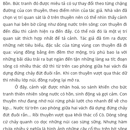
Bồn. Bức tranh đó được miêu tả có sự thay đổi theo từng chặng
đường của con thuyền, theo điểm nhìn của tác giả. Nhà văn đã
chọn vị trí quan sát là ở trên thuyền nên có thể nhìn thấy cảnh
quan hai bên bờ cũng như dòng nước trên sông: con thuyền đi
đến đâu thì cảnh hiện ra đến đấy. Có thể nói đó là một vị trí
quan sát thích hợp nhất để tả cảnh. Tác giả đã tìm ra được
những nét tiêu biểu, đặc sắc của từng vùng con thuyền đã đi
qua: vùng đồng bằng êm đềm thơ mộng, trù phú bao la với
những bãi dâu trải ra bạt ngàn đến tận những làng xa tít; đoạn
sông có nhiều thác dữ thì từ trên cao phóng giữa hai vách đá
dựng đứng chảy đứt đuôi rắn. Khi con thuyền vượt qua thác dữ
thì nhiều lớp núi, đồng ruộng lại mở ra.
Ở đây, cảnh vật được nhân hoá, so sánh khiến cho bức
tranh thiên nhiên sông nước có hồn, sinh động và gợi cảm. Con
thuyền như đang nhớ núi rừng phải lướt cho nhanh để về cho
kịp... Nước từ trên cao phóng giữa hai vách đá dựng đứng chảy
đứt đuôi rắn... Rồi thuyền vượt qua khỏi thác cổ Cò. Dòng sông
cứ chảy quanh co dọc những núi cao sừng sững. Nhưng hàm
chứa nhiều ý nghĩa là hình ảnh những cây cổ thụ trên bờ sông