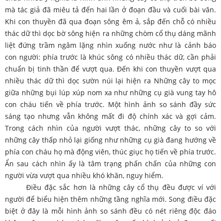
mà tác giả đã miêu tả đến hai lần ở đoạn đầu và cuối bài văn.
Khi con thuyền đã qua đoạn sông êm ả, sắp đến chỗ có nhiều
thác dữ thì dọc bờ sông hiện ra những chòm cổ thụ dáng mãnh
liệt đứng trầm ngâm lặng nhìn xuống nước như là cảnh báo
con người: phía trước là khúc sông có nhiều thác dữ, cần phải
chuẩn bị tinh thần để vượt qua. Đến khi con thuyền vượt qua
nhiều thác dữ thì dọc sườn núi lại hiện ra Những cây to mọc
giữa những bụi lúp xúp nom xa như những cụ già vung tay hô
con cháu tiến về phía trước. Một hình ảnh so sánh đầy sức
sáng tạo nhưng vẫn không mất đi độ chính xác và gợi cảm.
Trong cách nhìn của người vượt thác, những cây to so với
những cây thấp nhỏ lại giống như những cụ già đang hướng về
phía con cháu họ mà động viên, thúc giục họ tiến về phía trước.
Ẩn sau cách nhìn ấy là tâm trạng phấn chấn của những con
người vừa vượt qua nhiều khó khăn, nguy hiểm.
Điều đặc sắc hơn là những cây cổ thụ đều được ví với
người để biểu hiện thêm những tầng nghĩa mới. Song điều đặc
biệt ở đây là mỗi hình ảnh so sánh đều có nét riêng độc đáo