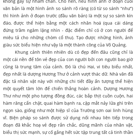
không gây sự nhàm chán. Cho nên, nếu hình ảnh ở đoạn cuối
văn bản là một hình ảnh so sánh rõ ràng (có từ so sánh “như”)
thì hình ảnh ở đoạn trước (đầu văn bản) là một sự so sánh kín
đáo, được thể hiện bằng một cách nhân hoá (qua cái dáng
đứng trầm ngâm lặng nhìn - đặc điểm chỉ có ở con người để
miêu tả cho những chòm cổ thu). Tạo được những hình, ảnh
giàu sức biểu hiện như vậy là một thành công của Võ Quảng.
Khung cảnh thiên nhiên dù có đẹp đến đâu cũng chỉ là
một cái nền để tôn vẻ đẹp của con người bởi con người bao giờ
cũng là trung tâm của cảnh. Đó là chú Hai, vi tiêu biểu nhất,
đẹp nhất là dượng Hương Thư ở cảnh vượt thác dữ. Nhà văn đã
đặc tả nhân vật này với những chi tiết đầy ấn tượng thể hiện
một quyết tâm lớn để chiến thắng hoàn cảnh. Dượng Hương
Thư như một pho tượng đồng đúc, các bắp thịt cuồn cuộn, hai
hàm răng cẩn chặt, quai hàm bạnh ra, cặp mắt nảy lửa ghì trên
ngọn sào, giống như một hiệp sĩ của Trường sơn oai linh hùng
vĩ. Biện pháp so sánh được sử dụng nối nhau liên tiếp trong
đoạn đã khắc hoạ vẻ đẹp rắn chắc, dũng mãnh của nhân vật,
biểu thị sức mạnh, sự cố gắng hết sức tập trung tất cả tinh thần