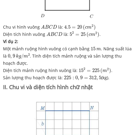
4.5
=
20
(
c
m
2
)
A
B
C
D
2
Chu vi hình vuông
là:
4.5
=
20
(
)
A
B
C
D
c
m
5
2
=
25
(
c
m
2
)
A
B
C
D
2
2
Diện tích hình vuông
là:
5
=
25
(
)
.
A
B
C
D
c
m
Ví dụ 2:
15
m
Một mảnh ruộng hình vuông có cạnh bằng
15
. Năng suất lúa
m
0
,
9
k
g
/
m
2
2
là
0
,
9
/
. Tính diện tích mảnh ruộng và sản lượng thu
k
g
m
hoạch được.
15
2
=
225
(
m
2
)
2
2
Diện tích mảnh ruộng hình vuông là:
15
=
225
(
)
.
m
225
:
0
,
9
=
312
,
5
Sản lượng thu hoạch được là:
225
:
0
,
9
=
312
,
5
(kg).
II. Chu vi và diện tích hình chữ nhật