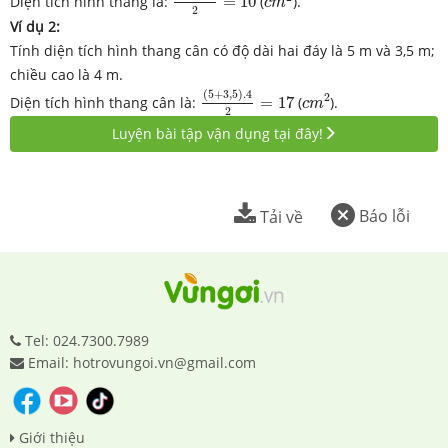
Diện tích hình thang là:
=
10
(
).
c
m
2
Ví dụ 2:
Tính diện tích hình thang cân có độ dài hai đáy là 5 m và 3,5 m;
chiều cao là 4 m.
(
5
+
3
,
5
)
.4
2
=
17
c
m
2
(
5
+
3
,
5
)
.4
2
Diện tích hình thang cân là:
=
17
(
).
c
m
2
Luyện bài tập vận dụng tại đây!
Báo lỗi
Tải về
Tel: 024.7300.7989
Email: hotrovungoi.vn@gmail.com
Giới thiệu