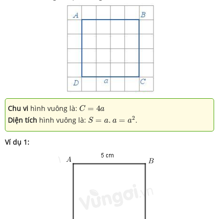
C
=
4
a
Chu vi
hình vuông là:
=
4
C
a
S
=
a
.
a
=
a
2
2
Diện tích
hình vuông là:
=
.
=
.
S
a
a
a
Ví dụ 1: