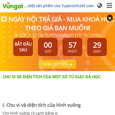
Một sản phẩm của Tuyensinh247.com
💥 NGÀY HỘI TRẢ GIÁ - MUA KHOÁ HỌC
THEO GIÁ BẠN MUỐN❗
🎯 LỚP 1-12 TẠI TUYENSINH247 (TỪ 10-12/08)
00
57
28
BẮT ĐẦU
SAU
GIỜ
PHÚT
GIÂY
XEM CHI TIẾT
CHU VI VÀ DIỆN TÍCH CỦA MỘT SỐ TỨ GIÁC ĐÃ HỌC
I. Chu vi và diện tích của hình vuông
a
Cho hình vuông có cạnh bằng
:
a