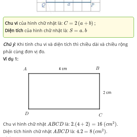
C
=
2
(
a
+
b
)
;
Chu vi
của hình chữ nhật là:
=
2
(
+
)
;
C
a
b
S
=
a
.
b
Diện tích
của hình chữ nhật là:
=
.
S
a
b
Chú ý
: Khi tính chu vi và diện tích thì chiều dài và chiều rộng
phải cùng đơn vị đo.
Ví dụ 1:
2.
(
4
+
2
)
=
16
(
c
m
2
)
A
B
C
D
2
Chu vi hình chữ nhật
là:
2.
(
4
+
2
)
=
16
(
)
.
A
B
C
D
c
m
4.2
=
8
(
c
m
2
)
A
B
C
D
2
Diện tích hình chữ nhật
là:
4.2
=
8
(
)
.
A
B
C
D
c
m