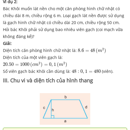
Ví dụ 2:
Bác Khôi muốn lát nền cho một căn phòng hình chữ nhật có
chiều dài 8 m, chiều rộng 6 m. Loại gạch lát nền được sử dụng
là gạch hình chữ nhật có chiều dài 20 cm, chiều rộng 50 cm.
Hỏi bác Khôi phải sử dụng bao nhiêu viên gạch (coi mạch vữa
không đáng kể)?
Giải:
8.6
=
48
(
m
2
)
2
Diện tích căn phòng hình chữ nhật là:
8.6
=
48
(
)
m
Diện tích của một viên gạch là:
20.50
=
1000
(
c
m
2
)
=
0
,
1
(
m
2
)
2
2
20.50
=
1000
(
)
=
0
,
1
(
)
c
m
m
48
:
0
,
1
=
480
Số viên gạch bác Khôi cần dùng là:
48
:
0
,
1
=
480
(viên).
III. Chu vi và diện tích của hình thang