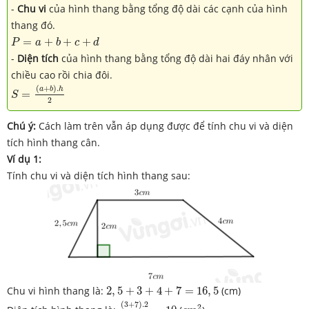
-
Chu vi
của hình thang bằng tổng độ dài các cạnh của hình
thang đó.
P
=
a
+
b
+
c
+
d
=
+
+
+
P
a
b
c
d
-
Diện tích
của hình thang bằng tổng độ dài hai đáy nhân với
chiều cao rồi chia đôi.
S
=
(
a
+
b
)
.
h
2
(
+
)
.
a
b
h
=
S
2
Chú ý:
Cách làm trên vẫn áp dụng được để tính chu vi và diện
tích hình thang cân.
Ví dụ 1:
Tính chu vi và diện tích hình thang sau:
2
,
5
+
3
+
4
+
7
=
16
,
5
Chu vi hình thang là:
2
,
5
+
3
+
4
+
7
=
16
,
5
(cm)
(
3
+
7
)
.2
2
=
10
c
m
2
(
3
+
7
)
.2
2