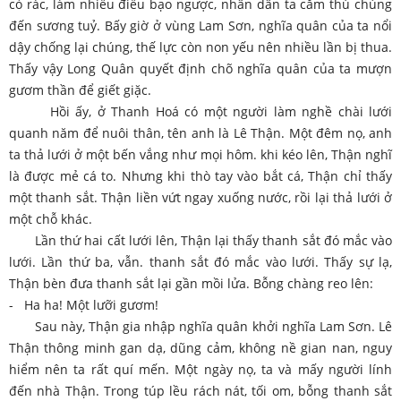
cỏ rác, làm nhiều điều bạo ngược, nhân dân ta căm thù chúng
đến sương tuỷ. Bấy giờ ở vùng Lam Sơn, nghĩa quân của ta nổi
dậy chống lại chúng, thế lực còn non yếu nên nhiều lần bị thua.
Thấy vậy Long Quân quyết định chõ nghĩa quân của ta mượn
gươm thần để giết giặc.
Hồi ấy, ở Thanh Hoá có một người làm nghề chài lưới
quanh năm để nuôi thân, tên anh là Lê Thận. Một đêm nọ, anh
ta thả lưới ở một bến vắng như mọi hôm. khi kéo lên, Thận nghĩ
là được mẻ cá to. Nhưng khi thò tay vào bắt cá, Thận chỉ thấy
một thanh sắt. Thận liền vứt ngay xuống nước, rồi lại thả lưới ở
một chỗ khác.
Lần thứ hai cất lưới lên, Thận lại thấy thanh sắt đó mắc vào
lưới. Lần thứ ba, vẫn. thanh sắt đó mắc vào lưới. Thấy sự lạ,
Thận bèn đưa thanh sắt lại gần mồi lửa. Bỗng chàng reo lên:
- Ha ha! Một lưỡi gươm!
Sau này, Thận gia nhập nghĩa quân khởi nghĩa Lam Sơn. Lê
Thận thông minh gan dạ, dũng cảm, không nề gian nan, nguy
hiểm nên ta rất quí mến. Một ngày nọ, ta và mấy người lính
đến nhà Thận. Trong túp lều rách nát, tối om, bỗng thanh sắt