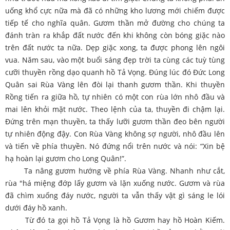
uống khổ cực nữa mà đã có những kho lương mới chiếm được
tiếp tế cho nghĩa quân. Gươm thần mở đường cho chúng ta
đánh tràn ra khắp đất nước đến khi không còn bóng giặc nào
trên đất nước ta nữa. Dẹp giặc xong, ta được phong lên ngôi
vua. Năm sau, vào một buổi sáng đẹp trời ta cùng các tuỳ tùng
cưỡi thuyền rồng dạo quanh hồ Tả Vọng. Đúng lúc đó Đức Long
Quân sai Rùa Vàng lên đòi lại thanh gươm thần. Khi thuyền
Rồng tiến ra giữa hồ, tự nhiên có một con rùa lớn nhô đầu và
mai lên khỏi mặt nước. Theo lệnh của ta, thuyền đi chậm lại.
Đứng trên mạn thuyền, ta thấy lưỡi gươm thần đeo bên người
tự nhiên động đậy. Con Rùa Vàng không sợ người, nhô đầu lên
và tiến về phía thuyền. Nó đứng nổi trên nước và nói: “Xin bệ
hạ hoàn lại gươm cho Long Quân!”.
Ta nâng gươm hướng về phía Rùa Vàng. Nhanh như cắt,
rùa "há miệng đớp lấy gươm và lặn xuống nước. Gươm và rùa
đã chìm xuống đáy nước, người ta vẫn thấy vật gì sáng le lói
dưới đáy hồ xanh.
Từ đó ta gọi hồ Tả Vọng là hồ Gươm hay hồ Hoàn Kiếm.