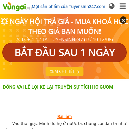
Một sản phẩm của Tuyensinh247.com
💥 NGÀY HỘI TRẢ GIÁ - MUA KHOÁ HỌC
THEO GIÁ BẠN MUỐN❗
🎯 LỚP 1-12 TẠI TUYENSINH247 (TỪ 10-12/08)
BẮT ĐẦU SAU 1 NGÀY
XEM CHI TIẾT
ĐÓNG VAI LÊ LỢI KỂ LẠI TRUYỆN SỰ TÍCH HỒ GƯƠM
Bài làm
Vào thời giặc Minh đô hộ ở nước ta, chúng coi dân ta như