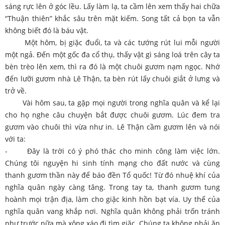
sáng rực lên ở góc lều. Lấy làm lạ, ta cầm lên xem thấy hai chữa
“Thuận thiên” khắc sâu trên mặt kiếm. Song tất cả bọn ta vẫn
không biết đó là báu vật.
Một hôm, bị giặc đuổi, ta và các tướng rút lui mỗi người
một ngả. Đến một gốc đa cổ thụ, thấy vật gì sáng loá trên cây ta
bèn trèo lên xem, thì ra đó là một chuôi gươm nạm ngọc. Nhớ
đến lưỡi gươm nhà Lê Thận, ta bèn rút lấy chuôi giắt ở lưng và
trở về.
Vài hôm sau, ta gặp mọi người trong nghĩa quân và kể lại
cho họ nghe câu chuyện bắt được chuôi gươm. Lúc đem tra
gươm vào chuôi thì vừa như in. Lê Thận cầm gươm lên và nói
với ta:
- Đây là trời có ý phó thác cho minh công làm việc lớn.
Chúng tôi nguyện hi sinh tính mạng cho đất nước và cùng
thanh gươm thần này để báo đền Tổ quốc! Từ đó nhuệ khí của
nghĩa quân ngày càng tăng. Trong tay ta, thanh gươm tung
hoành mọi trận địa, làm cho giặc kinh hồn bạt vía. Uy thế của
nghĩa quân vang khắp nơi. Nghĩa quân không phải trốn tránh
như trước nữa mà xông xáo đi tìm giặc. Chúng ta không phải ăn