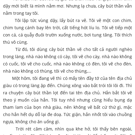
dậy mới biết là mình nằm mơ. Nhưng lạ chưa, cây bút thần vẫn
nằm trong tay tôi.
Tôi lập tức vùng dậy, lấy bút ra vẽ. Tôi vẽ một con chim,
chim tung cánh bay lên trời, cất tiếng hót líu lo. Tôi vẽ tiếp một
con cá, cá quẫy đuôi trườn xuống nước, bơi tung tăng. Tôi thích
thú vô cùng.
Từ đó, tôi dùng cây bút thần vẽ cho tất cả người nghèo
trong làng, nhà nào không có cày, tôi vẽ cho cày, nhà nào không
có cuốc, tôi vẽ cho cuốc, nhà nào không có đèn, tôi vẽ cho đèn,
nhà nào không có thùng, tôi vẽ cho thùng,...
Một hôm, tôi đang vẽ thì có mấy tên đầy tớ của tên địa chủ
giàu có trong làng ập đến. Chúng xông vào bắt trói tôi lôi đi. Thì
ra chuyện cây bút thần lọt đến tai tên địa chủ. Hắn bắt tôi vẽ
theo ý muốn của hắn. Tôi tuy nhỏ nhưng cũng hiểu bụng dạ
tham lam của bọn nhà giàu, nên không vẽ bất cứ thứ gì, mặc
cho hắn hết dụ dỗ lại đe doạ. Tức giận, hắn nhốt tôi vào chuồng
ngựa, không cho ăn uống gì.
Trời rét căm căm, nhìn qua khe hở, tôi thấy bên ngoài,