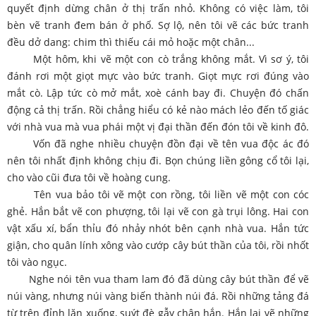
quyết định dừng chân ở thị trấn nhỏ. Không có việc làm, tôi
bèn vẽ tranh đem bán ở phố. Sợ lộ, nên tôi vẽ các bức tranh
đều dở dang: chim thì thiếu cái mỏ hoặc một chân...
Một hôm, khi vẽ một con cò trắng không mắt. Vì sơ ý, tôi
đánh rơi một giọt mực vào bức tranh. Giọt mực rơi đúng vào
mắt cò. Lập tức cò mở mắt, xoè cánh bay đi. Chuyện đó chấn
động cả thị trấn. Rồi chẳng hiểu có kẻ nào mách lẻo đến tố giác
với nhà vua mà vua phái một vị đại thần đến đón tôi về kinh đô.
Vốn đã nghe nhiều chuyện đồn đại về tên vua độc ác đó
nên tôi nhất định không chịu đi. Bọn chúng liền gông cổ tôi lại,
cho vào cũi đưa tôi về hoàng cung.
Tên vua bảo tôi vẽ một con rồng, tôi liền vẽ một con cóc
ghẻ. Hắn bắt vẽ con phượng, tôi lại vẽ con gà trụi lông. Hai con
vật xấu xí, bẩn thỉu đó nhảy nhót bên cạnh nhà vua. Hắn tức
giận, cho quân lính xông vào cướp cây bút thần của tôi, rồi nhốt
tôi vào ngục.
Nghe nói tên vua tham lam đó đã dùng cây bút thần để vẽ
núi vàng, nhưng núi vàng biến thành núi đá. Rồi những tảng đá
từ trên đỉnh lăn xuống, suýt đè gẫy chân hắn. Hắn lại vẽ những