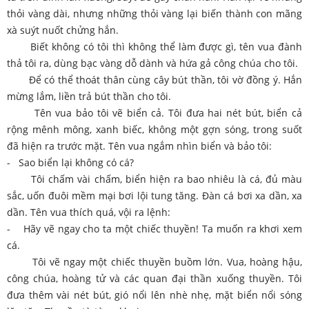
thỏi vàng dài, nhưng những thỏi vàng lại biến thành con mãng
xà suýt nuốt chửng hắn.
Biết không có tôi thì không thể làm được gì, tên vua đành
thả tôi ra, dùng bạc vàng dỗ dành và hứa gả công chúa cho tôi.
Để có thể thoát thân cùng cây bút thần, tôi vờ đồng ý. Hắn
mừng lắm, liền trả bút thần cho tôi.
Tên vua bảo tôi vẽ biển cả. Tôi đưa hai nét bút, biển cả
rộng mênh mông, xanh biếc, không một gợn sóng, trong suốt
đã hiện ra trước mặt. Tên vua ngắm nhìn biển và bảo tôi:
- Sao biển lại không có cá?
Tôi chấm vài chấm, biển hiện ra bao nhiêu là cá, đủ màu
sắc, uốn đuôi mềm mại bơi lội tung tăng. Đàn cá bơi xa dần, xa
dần. Tên vua thích quá, vội ra lệnh:
- Hãy vẽ ngay cho ta một chiếc thuyền! Ta muốn ra khơi xem
cá.
Tôi vẽ ngay một chiếc thuyền buồm lớn. Vua, hoàng hậu,
công chúa, hoàng tử và các quan đại thần xuống thuyền. Tôi
đưa thêm vài nét bút, gió nổi lên nhè nhẹ, mặt biển nổi sóng