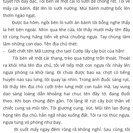
tuyết rơi dày đặc. Tôi bèn vẽ một cái lò sưởi để chống rét. Tôi vẽ
mấy cái bánh, đặt lên lò sưởi nướng. Mùi bánh nướng bốc lên
thơm ngào ngạt.
Được ba hôm, ngồi bên lò sưởi ăn bánh tôi bỗng nghe thấy
la hét bên ngoài. Nhìn qua khe cửa, tôi thấy mười mấy tên đầy
tớ cùng hung hăng tiến về phía chuồng ngựa. Tay chúng lăm
lăm những con dao. Tên địa chủ thét:
- Giết chết tên Mã Lương cho tao! Cướp lấy cây bút của hắn!
Tôi bèn vẽ một cái thang, trèo qua tường trốn thoát. Thoát
ra khỏi nhà tên địa chủ, tôi vẽ tiếp một con ngựa rồi nhảy lên
ngựa phóng ra khỏi làng. Đi chưa được bao xa, chợt có tiếng
huyên náo sau lưng, tôi quay lại nhìn. Trong ánh đuốc sáng rực,
tôi thấy tên địa chủ cưỡi trên lưng một con tuấn mã, tay vung
dao sáng loáng dẫn khoảng hai chục tên đầy tớ, đang đuổi
theo. Khi bọn chúng đến gần. Tôi lặng lẽ rút cây bút thần vẽ
chiếc cung và mũi tên. Tôi giương cung. Vút. Mũi tên lao đúng
họng tên địa chủ, hắn ngã nhào xuống đất. Tôi ra roi thúc ngựa,
ngựa tung vó phóng như bay.
Đi suốt mấy ngày đêm ròng rã không nghỉ. Sau cùng, tôi