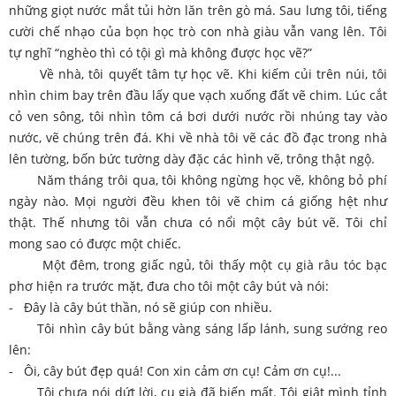
những giọt nước mắt tủi hờn lăn trên gò má. Sau lưng tôi, tiếng
cười chế nhạo của bọn học trò con nhà giàu vẫn vang lên. Tôi
tự nghĩ “nghèo thì có tội gì mà không được học vẽ?”
Về nhà, tôi quyết tâm tự học vẽ. Khi kiếm củi trên núi, tôi
nhìn chim bay trên đầu lấy que vạch xuống đất vẽ chim. Lúc cắt
cỏ ven sông, tôi nhìn tôm cá bơi dưới nước rồi nhúng tay vào
nước, vẽ chúng trên đá. Khi về nhà tôi vẽ các đồ đạc trong nhà
lên tường, bốn bức tường dày đặc các hình vẽ, trông thật ngộ.
Năm tháng trôi qua, tôi không ngừng học vẽ, không bỏ phí
ngày nào. Mọi người đều khen tôi vẽ chim cá giống hệt như
thật. Thế nhưng tôi vẫn chưa có nổi một cây bút vẽ. Tôi chỉ
mong sao có được một chiếc.
Một đêm, trong giấc ngủ, tôi thấy một cụ già râu tóc bạc
phơ hiện ra trước mặt, đưa cho tôi một cây bút và nói:
- Đây là cây bút thần, nó sẽ giúp con nhiều.
Tôi nhìn cây bút bằng vàng sáng lấp lánh, sung sướng reo
lên:
- Ôi, cây bút đẹp quá! Con xin cảm ơn cụ! Cảm ơn cụ!...
Tôi chưa nói dứt lời, cụ già đã biến mất. Tôi giật mình tỉnh