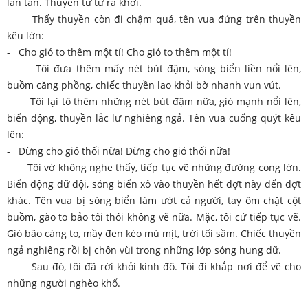
lăn tăn. Thuyền từ từ ra khơi.
Thấy thuyền còn đi chậm quá, tên vua đứng trên thuyền
kêu lớn:
- Cho gió to thêm một tí! Cho gió to thêm một tí!
Tôi đưa thêm mấy nét bút đậm, sóng biển liền nổi lên,
buồm căng phồng, chiếc thuyền lao khỏi bờ nhanh vun vút.
Tôi lại tô thêm những nét bút đậm nữa, gió mạnh nổi lên,
biển động, thuyền lắc lư nghiêng ngả. Tên vua cuống quýt kêu
lên:
- Đừng cho gió thổi nữa! Đừng cho gió thổi nữa!
Tôi vờ không nghe thấy, tiếp tục vẽ những đường cong lớn.
Biển động dữ dội, sóng biển xô vào thuyền hết đợt này đến đợt
khác. Tên vua bị sóng biển làm ướt cả người, tay ôm chặt cột
buồm, gào to bảo tôi thôi không vẽ nữa. Mặc, tôi cứ tiếp tục vẽ.
Gió bão càng to, mầy đen kéo mù mịt, trời tối sầm. Chiếc thuyền
ngả nghiêng rồi bị chôn vùi trong những lớp sóng hung dữ.
Sau đó, tôi đã rời khỏi kinh đô. Tôi đi khắp nơi để vẽ cho
những người nghèo khổ.