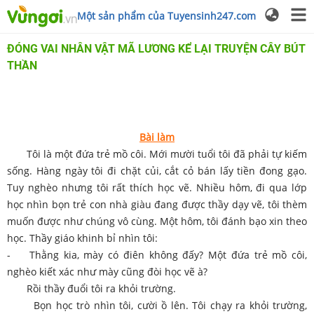
Một sản phẩm của Tuyensinh247.com
ĐÓNG VAI NHÂN VẬT MÃ LƯƠNG KỂ LẠI TRUYỆN CÂY BÚT
THẦN
Bài làm
Tôi là một đứa trẻ mồ côi. Mới mười tuổi tôi đã phải tự kiếm
sống. Hàng ngày tôi đi chặt củi, cắt cỏ bán lấy tiền đong gạo.
Tuy nghèo nhưng tôi rất thích học vẽ. Nhiều hôm, đi qua lớp
học nhìn bọn trẻ con nhà giàu đang được thầy dạy vẽ, tôi thèm
muốn được như chúng vô cùng. Một hôm, tôi đánh bạo xin theo
học. Thầy giáo khinh bỉ nhìn tôi:
- Thằng kia, mày có điên không đấy? Một đứa trẻ mồ côi,
nghèo kiết xác như mày cũng đòi học vẽ à?
Rồi thầy đuổi tôi ra khỏi trường.
Bọn học trò nhìn tôi, cười ồ lên. Tôi chạy ra khỏi trường,